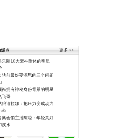
劲爆点
更多 >>
娱乐圈10大衰神附体的明星
学
出轨前最好要深思的三个问题
和
领衔拥有神秘身份背景的明星
飞飞哥
姑娘迪拉娜：把压力变成动力
小卒
青奥会俏主播陈滢：年轻真好
和溪水