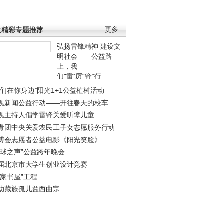
益精彩专题推荐
更多
弘扬雷锋精神 建设文
明社会——公益路
上，我
们“雷”厉“锋”行
我们在你身边”阳光1+1公益植树活动
视新闻公益行动——开往春天的校车
视主持人倡学雷锋关爱听障儿童
青团中央关爱农民工子女志愿服务行动
博会志愿者公益电影《阳光笑脸》
地球之声”公益跨年晚会
届北京市大学生创业设计竞赛
农家书屋”工程
助藏族孤儿益西曲宗