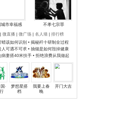
国城市幸福感
不孝七宗罪
|
微直播
|
微广场
|
名人墙
|
排行榜
子打蜡该如何识别
• 揭秘歼十研制全过程
种贵人可遇不可求
• 抽烟是如何毁掉健康
人为病妻搭40米扶手
• 拒绝浪费从我做起
国·
梦想星搭
我要上春
开门大吉
行
档
晚