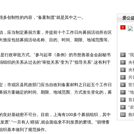
多创制性的内容，“备案制度”就是其中之一。
爱公
1
，应当制定募捐方案，并提前十个工作日向募捐活动所在区
大致应包括募捐活动名称、目的、时间、期限、地域范围等。
是行政审批方式。”参与起草《条例》的市慈善基金会副秘书
“
2
组织的关系从过去的“审批关系”变为了“指导关系”,这有利于
央
3
央
4
共
5
：市或区县民政部门应当自收到备案材料之日起五个工作日
世
6
募捐方案确定的时间、期限、地域范围、方式发生变化的，募
“
7
首
8
“
9
良好基础密不可分。目前，上海有100多个募捐组织，其中
救
10
票”.“一旦有人‘瞎搞',就会面临拿不到发票的窘境。”胡增耆
组织基本做到了规范操作。