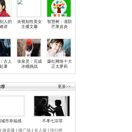
别人的
央视知性美女
智慧树：谨防
难讲
主播文馨
芒果皮炎
：古人
张泉灵：完成
爆红网络十大
处暑
冰桶挑战
正太萝莉
推荐
更多>>
国城市幸福感
不孝七宗罪
|
微直播
|
微广场
|
名人墙
|
排行榜