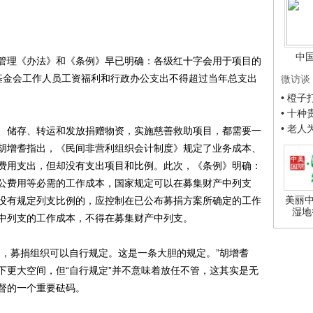
中
理《办法》和《条例》早已明确：各级红十字会用于项目的
;基金会工作人员工资福利和行政办公支出不得超过当年总支出
微访谈
• 橙
• 十
• 老
储存、转运和发放捐赠物资，实施慈善救助项目，都需要一
胡增耆指出，《民间非营利组织会计制度》规定了业务成本、
费用支出，但却没有支出项目和比例。此次，《条例》明确：
公费用等必需的工作成本，国家规定可以在募集财产中列支
美丽中
没有规定列支比例的，应控制在已公布募捐方案所确定的工作
湿地
中列支的工作成本，不得在募集财产中列支。
，募捐组织可以自行规定。这是一条大胆的规定。”胡增耆
下更大空间，但“自行规定”并不意味着放任不管，这其实是无
监督的一个重要砝码。