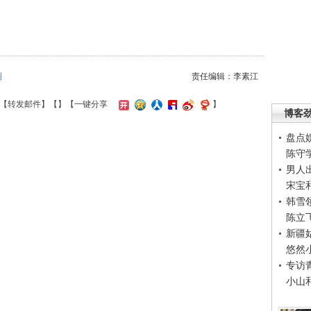
例
责任编辑：李素江
【
转发邮件
】【
】
【一键分享
】
博客
盘点
陈守
男人
宋宝
韩雪
陈立
新疆
悠然
专访
小山