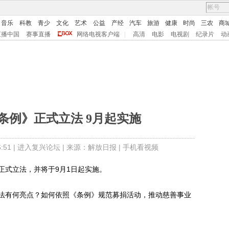
音乐
科教
青少
文化
艺术
公益
产经
汽车
旅游
健康
时尚
三农
商
直播中国
赛事直播
网络电视客户端
|
高清
电影
电视剧
纪录片
动
条例》正式立法 9月起实施
51 |
进入复兴论坛
| 来源：解放日报 |
手机看视频
式立法，并将于9月1日起实施。
有何亮点？如何依照《条例》规范募捐活动，推动慈善事业