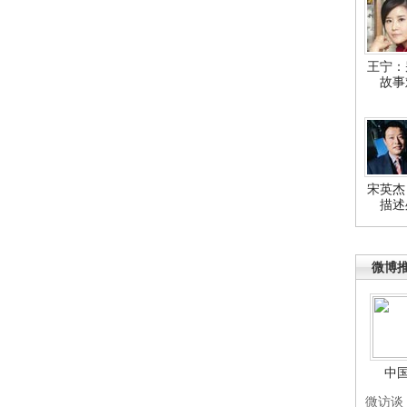
王宁：
故事
宋英杰
描述
微博
中
微访谈