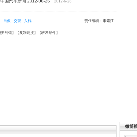
汽车新闻 2012-06-26
2012-6-26
火
自救
交警
头枕
责任编辑：李素江
我要纠错
】【
复制链接
】【
转发邮件
】
微博