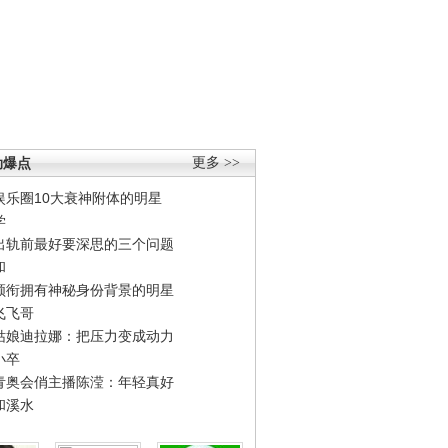
劲爆点
更多 >>
娱乐圈10大衰神附体的明星
学
出轨前最好要深思的三个问题
和
领衔拥有神秘身份背景的明星
飞飞哥
姑娘迪拉娜：把压力变成动力
小卒
青奥会俏主播陈滢：年轻真好
和溪水