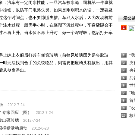
：汽车有一定闭水性能，一旦汽车被水淹，司机第一件事就
中控锁，以防车门电路失灵。如果是刚刚积水的话，一定要及
过这个时间点，也不要惊慌失措。车厢入水后，因为发动机前
爱公
个注水过程一般需半小时，在逐渐下沉过程中，车身缝隙会不
1
才不再上升。当水位不再上升时，做一个深呼吸，然后打开车
上缠上衣服后打碎车侧窗玻璃（前挡风玻璃因为是夹胶玻
“
2
一时无法找到合手的尖锐物品，则需要把座椅头枕拔出，用其
央
3
后从侧窗游出。
央
4
共
5
世
6
“
7
首
8
低
2012-7-24
“
9
” 专家回应（图）
2012-7-24
救
10
拔出砸玻璃
2012-7-24
国捐赠活动启动
2012-6-28