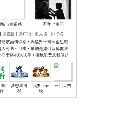
国城市幸福感
不孝七宗罪
|
微直播
|
微广场
|
名人墙
|
排行榜
子打蜡该如何识别
• 揭秘歼十研制全过程
种贵人可遇不可求
• 抽烟是如何毁掉健康
人为病妻搭40米扶手
• 拒绝浪费从我做起
国·
梦想星搭
我要上春
开门大吉
行
档
晚