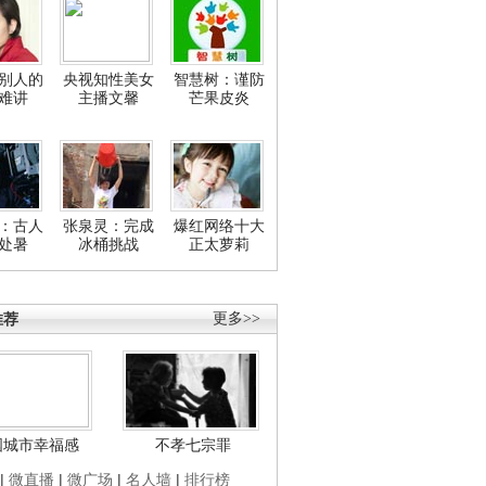
别人的
央视知性美女
智慧树：谨防
难讲
主播文馨
芒果皮炎
：古人
张泉灵：完成
爆红网络十大
处暑
冰桶挑战
正太萝莉
推荐
更多>>
国城市幸福感
不孝七宗罪
|
微直播
|
微广场
|
名人墙
|
排行榜