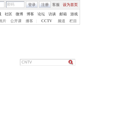
登录
注册
客服
设为首页
城
社区
微博
博客
论坛
访谈
邮箱
游戏
画片
公开课
播客
|
CCTV
频道
栏目