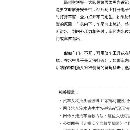
郑州交巡警一大队民警孟繁勇告诉记者
是要立即解开安全带，然后马上打开电子
时打开车窗，全力打开车门逃生。如果错
置的原因，车头向下，车尾向上翘起。整
断进水，到内外压力相等时，车厢内水位
门或车窗逃出。
假如车门打不开，可用修车工具或在手
璃，在水中几乎是无法打破），如果车内
后端的钢制插头对准侧窗的窗角猛击，然
相关报道：
汽车头枕插头砸玻璃 厂家称可能性很
网传汽车淹水逃生术“头枕敲碎玻璃法
网传水淹汽车自救方法：座位头枕可
公益图书《儿童安全自救早知道》全