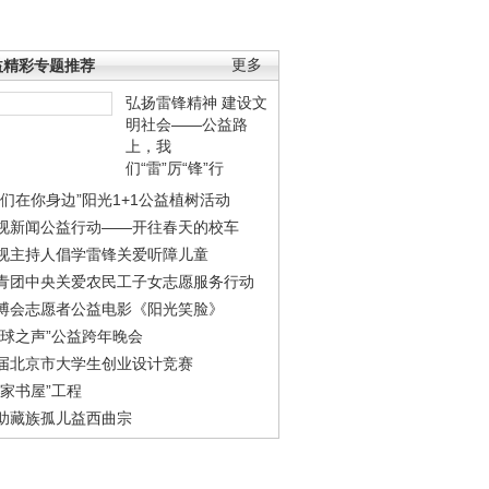
益精彩专题推荐
更多
弘扬雷锋精神 建设文
明社会——公益路
上，我
们“雷”厉“锋”行
我们在你身边”阳光1+1公益植树活动
视新闻公益行动——开往春天的校车
视主持人倡学雷锋关爱听障儿童
青团中央关爱农民工子女志愿服务行动
博会志愿者公益电影《阳光笑脸》
地球之声”公益跨年晚会
届北京市大学生创业设计竞赛
农家书屋”工程
助藏族孤儿益西曲宗