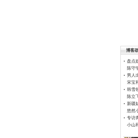
博客
盘点
陈守
男人
宋宝
韩雪
陈立
新疆
悠然
专访
小山