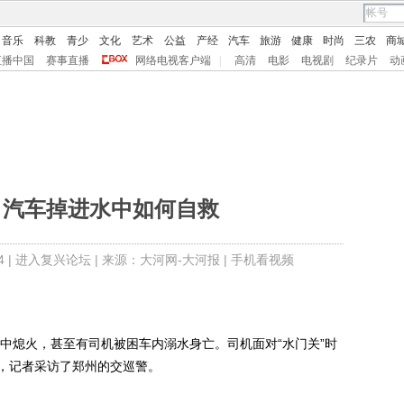
音乐
科教
青少
文化
艺术
公益
产经
汽车
旅游
健康
时尚
三农
商
直播中国
赛事直播
网络电视客户端
|
高清
电影
电视剧
纪录片
动
：汽车掉进水中如何自救
 |
进入复兴论坛
| 来源：大河网-大河报 |
手机看视频
熄火，甚至有司机被困车内溺水身亡。司机面对“水门关”时
，记者采访了郑州的交巡警。