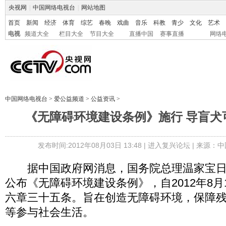
央视网
|
中国网络电视台
|
网站地图
首页
新闻
经济
体育
综艺
春晚
戏曲
音乐
科教
青少
文化
艺术
电视
频道大全
栏目大全
节目大全
直播中国
赛事直播
网络
中国网络电视台
>
爱公益频道
>
公益资讯
>
《无障碍环境建设条例》施行 导盲犬
发布时间:2012年08月03日 13:48 |
进入复兴论坛
| 来源：中
据中国政府网消息，国务院总理温家宝日
公布《无障碍环境建设条例》，自2012年8
六章三十五条。旨在创造无障碍环境，保障
等参与社会生活。