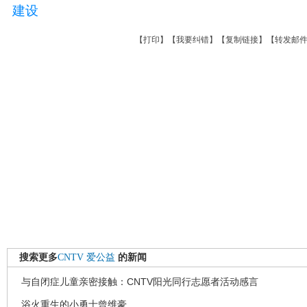
建设
【
打印
】【
我要纠错
】【
复制链接
】【
转发邮
搜索更多
CNTV
爱公益
的新闻
与自闭症儿童亲密接触：CNTV阳光同行志愿者活动感言
浴火重生的小勇士曾维豪