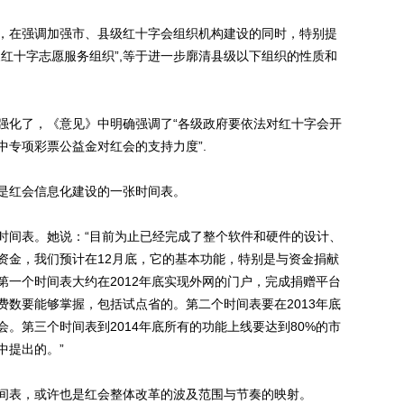
在强调加强市、县级红十字会组织机构建设的同时，特别提
红十字志愿服务组织”,等于进一步廓清县级以下组织的性质和
化了，《意见》中明确强调了“各级政府要依法对红十字会开
中专项彩票公益金对红会的支持力度”.
红会信息化建设的一张时间表。
间表。她说：“目前为止已经完成了整个软件和硬件的设计、
资金，我们预计在12月底，它的基本功能，特别是与资金捐献
第一个时间表大约在2012年底实现外网的门户，完成捐赠平台
费数要能够掌握，包括试点省的。第二个时间表要在2013年底
会。第三个时间表到2014年底所有的功能上线要达到80%的市
中提出的。”
表，或许也是红会整体改革的波及范围与节奏的映射。