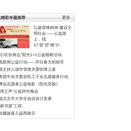
益精彩专题推荐
更多
弘扬雷锋精神 建设文
明社会——公益路
上，我
们“雷”厉“锋”行
我们在你身边”阳光1+1公益植树活动
视新闻公益行动——开往春天的校车
视主持人倡学雷锋关爱听障儿童
青团中央关爱农民工子女志愿服务行动
博会志愿者公益电影《阳光笑脸》
地球之声”公益跨年晚会
届北京市大学生创业设计竞赛
农家书屋”工程
助藏族孤儿益西曲宗