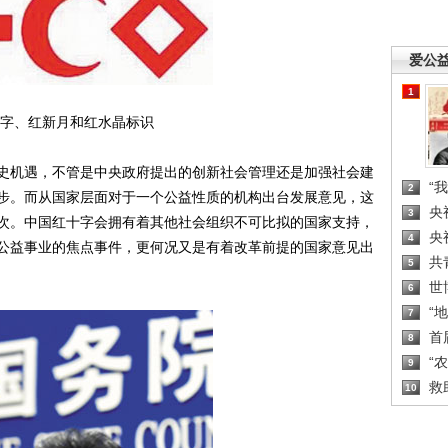
爱公
1
字、红新月和红水晶标识
机遇，不管是中央政府提出的创新社会管理还是加强社会建
“
2
步。而从国家层面对于一个公益性质的机构出台发展意见，这
央
3
次。中国红十字会拥有着其他社会组织不可比拟的国家支持，
央
4
公益事业的焦点事件，更何况又是有着改革前提的国家意见出
共
5
世
6
“
7
首
8
“
9
救
10