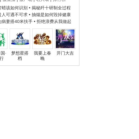
子打蜡该如何识别
• 揭秘歼十研制全过程
种贵人可遇不可求
• 抽烟是如何毁掉健康
人为病妻搭40米扶手
• 拒绝浪费从我做起
国·
梦想星搭
我要上春
开门大吉
行
档
晚