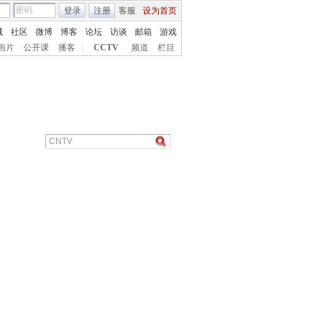
登录
注册
客服
设为首页
城
社区
微博
博客
论坛
访谈
邮箱
游戏
画片
公开课
播客
|
CCTV
频道
栏目