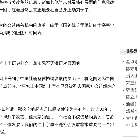
种有关改革的信息，诸如其他尚未触及核心层面的信息化建
一回，红会显然是真正地要在自己身上动刀子了。
的公益慈善机构的改革，由于《国务院关于促进红十字事业
为清晰的版图和时间表。
博客
盘点
上了历史前台，却实际不乏深层次原因的。
陈守
男人
上升到了中国社会整体协调发展的层面上，将之阐述为中国
宋宝
组成部分。“事实上中国红十字会已经被列入国家社会组织综合
韩雪
陈立
新疆
点的话，那么它的起点是以经济建设为中心的。过去30年，
悠然
平得到了改善。但大家知道，一个社会不仅仅是物质的，它必
专访
位一体发展，我们的红十字事业是社会发展非常重要的一个部
小山
鸽说。