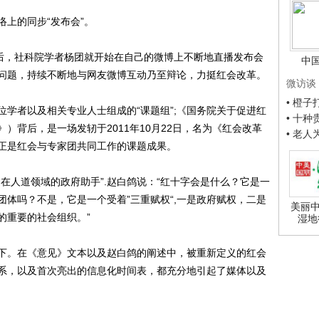
上的同步“发布会”。
后，社科院学者杨团就开始在自己的微博上不断地直播发布会
中
问题，持续不断地与网友微博互动乃至辩论，力挺红会改革。
微访谈
• 橙
者以及相关专业人士组成的“课题组”;《国务院关于促进红
• 十
）背后，是一场发轫于2011年10月22日，名为《红会改革
• 老
正是红会与专家团共同工作的课题成果。
人道领域的政府助手”.赵白鸽说：“红十字会是什么？它是一
体吗？不是，它是一个受着”三重赋权“,一是政府赋权，二是
美丽中
的重要的社会组织。”
湿地
。在《意见》文本以及赵白鸽的阐述中，被重新定义的红会
系，以及首次亮出的信息化时间表，都充分地引起了媒体以及