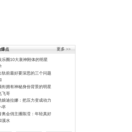
劲爆点
更多 >>
娱乐圈10大衰神附体的明星
学
出轨前最好要深思的三个问题
和
领衔拥有神秘身份背景的明星
飞飞哥
姑娘迪拉娜：把压力变成动力
小卒
青奥会俏主播陈滢：年轻真好
和溪水