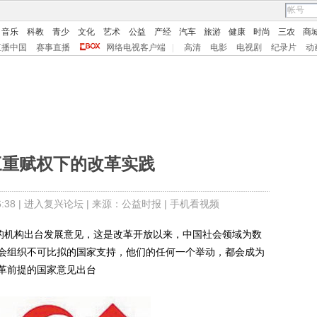
音乐
科教
青少
文化
艺术
公益
产经
汽车
旅游
健康
时尚
三农
商
直播中国
赛事直播
网络电视客户端
|
高清
电影
电视剧
纪录片
动
三重赋权下的改革实践
38 |
进入复兴论坛
| 来源：公益时报 |
手机看视频
质的机构出台发展意见，这是改革开放以来，中国社会领域为数
会组织不可比拟的国家支持，他们的任何一个举动，都会成为
革前提的国家意见出台