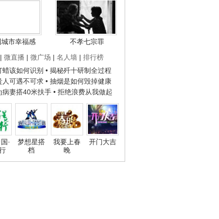
国城市幸福感
不孝七宗罪
|
微直播
|
微广场
|
名人墙
|
排行榜
子打蜡该如何识别
• 揭秘歼十研制全过程
种贵人可遇不可求
• 抽烟是如何毁掉健康
人为病妻搭40米扶手
• 拒绝浪费从我做起
国·
梦想星搭
我要上春
开门大吉
行
档
晚