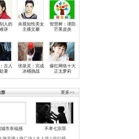
别人的
央视知性美女
智慧树：谨防
难讲
主播文馨
芒果皮炎
：古人
张泉灵：完成
爆红网络十大
处暑
冰桶挑战
正太萝莉
推荐
更多>>
国城市幸福感
不孝七宗罪
|
微直播
|
微广场
|
名人墙
|
排行榜