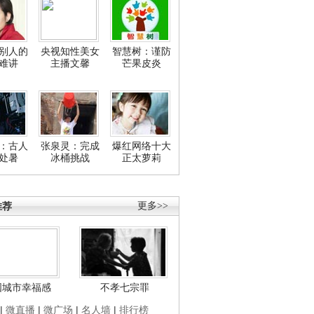
别人的
央视知性美女
智慧树：谨防
难讲
主播文馨
芒果皮炎
：古人
张泉灵：完成
爆红网络十大
处暑
冰桶挑战
正太萝莉
推荐
更多>>
国城市幸福感
不孝七宗罪
|
微直播
|
微广场
|
名人墙
|
排行榜