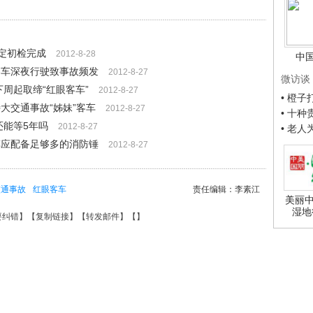
鉴定初检完成
2012-8-28
中
客车深夜行驶致事故频发
2012-8-27
微访谈
下周起取缔“红眼客车”
2012-8-27
• 橙
大交通事故“姊妹”客车
2012-8-27
• 十
还能等5年吗
2012-8-27
• 老
车应配备足够多的消防锤
2012-8-27
交通事故
红眼客车
责任编辑：李素江
美丽中
湿地
要纠错
】【
复制链接
】【
转发邮件
】【
】