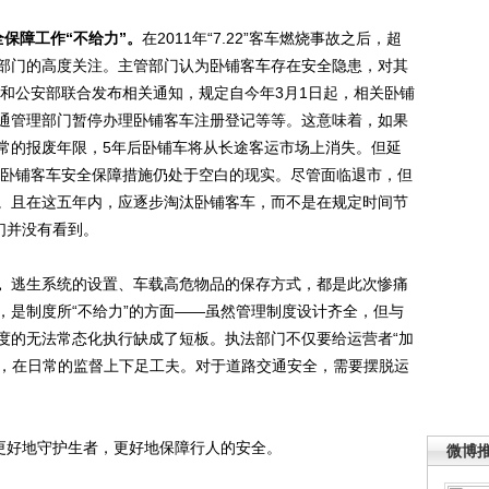
全保障工作“不给力”。
在2011年“7.22”客车燃烧事故之后，超
部门的高度关注。主管部门认为卧铺客车存在安全隐患，对其
部和公安部联合发布相关通知，规定自今年3月1日起，相关卧铺
通管理部门暂停办理卧铺客车注册登记等等。这意味着，如果
常的报废年限，5年后卧铺车将从长途客运市场上消失。但延
”内卧铺客车安全保障措施仍处于空白的现实。尽管面临退市，但
。且在这五年内，应逐步淘汰卧铺客车，而不是在规定时间节
们并没有看到。
。
逃生系统的设置、车载高危物品的保存方式，都是此次惨痛
，是制度所“不给力”的方面——虽然管理制度设计齐全，但与
度的无法常态化执行缺成了短板。执法部门不仅要给运营者“加
任，在日常的监督上下足工夫。对于道路交通安全，需要摆脱运
更好地守护生者，更好地保障行人的安全。
微博