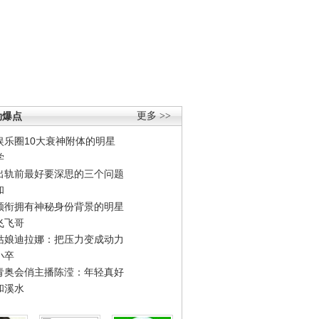
劲爆点
更多 >>
娱乐圈10大衰神附体的明星
学
出轨前最好要深思的三个问题
和
领衔拥有神秘身份背景的明星
飞飞哥
姑娘迪拉娜：把压力变成动力
小卒
青奥会俏主播陈滢：年轻真好
和溪水