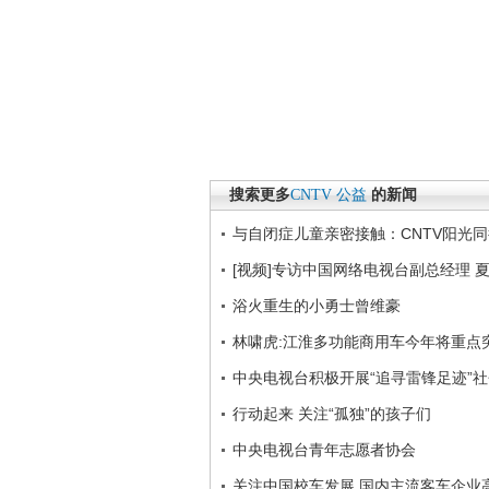
搜索更多
CNTV
公益
的新闻
与自闭症儿童亲密接触：CNTV阳光
[视频]专访中国网络电视台副总经理 
浴火重生的小勇士曾维豪
林啸虎:江淮多功能商用车今年将重点
中央电视台积极开展“追寻雷锋足迹”
行动起来 关注“孤独”的孩子们
中央电视台青年志愿者协会
关注中国校车发展 国内主流客车企业