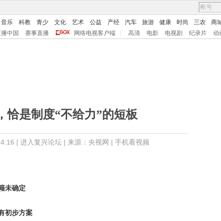
音乐
科教
青少
文化
艺术
公益
产经
汽车
旅游
健康
时尚
三农
商
直播中国
赛事直播
网络电视客户端
|
高清
电影
电视剧
纪录片
动
，恰是制度“不给力”的短板
:16 |
进入复兴论坛
| 来源：央视网 |
手机看视频
户籍未确定
有初步方案