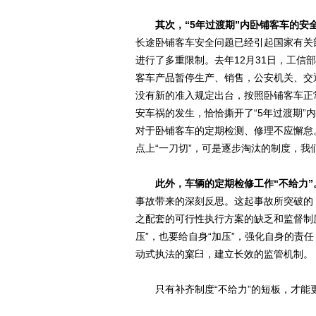
其次，“5年过渡期”内卧铺客车的安
长途卧铺客车安全问题已经引起国家有关
进行了多重限制。去年12月31日，工信
客车产品暂停生产、销售，公安机关、交
没有新的准入规定出台，按照卧铺客车正
安车祸的发生，恰恰撕开了“5年过渡期
对于卧铺客车的定期检测、修理不应懈怠
点上“一刀切”，可是逐步淘汰的制度，我
此外，车辆的定期检修工作“不给力”
事故带来的深刻反思。这起事故所突破的
之配套的可行性执行方案的缺乏和监督制
压”，也要给自身“加压”，强化自身的责
动式执法的窠臼，建立长效的监管机制。
只有补齐制度“不给力”的短板，才能