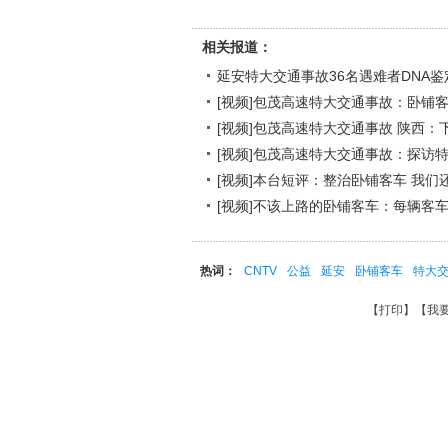
相关报道：
延安特大交通事故36名遇难者DNA
[视频]包茂高速特大交通事故：卧铺
[视频]包茂高速特大交通事故 陕西：
[视频]包茂高速特大交通事故：探访特
[视频]本台短评：整治卧铺客车 我们
[视频]不该上路的卧铺客车：每辆客
热词：
CNTV
公益
延安
卧铺客车
特大
【
打印
】【
我