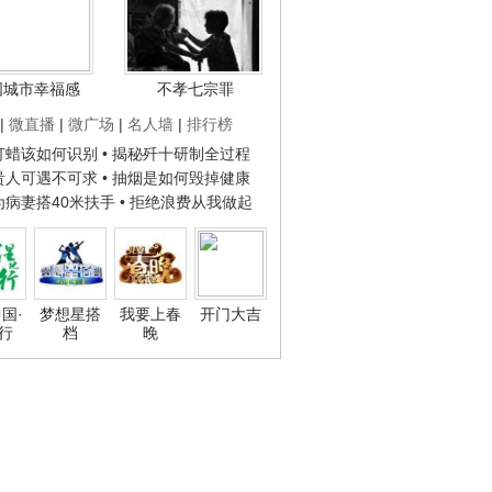
国城市幸福感
不孝七宗罪
|
微直播
|
微广场
|
名人墙
|
排行榜
子打蜡该如何识别
• 揭秘歼十研制全过程
种贵人可遇不可求
• 抽烟是如何毁掉健康
人为病妻搭40米扶手
• 拒绝浪费从我做起
国·
梦想星搭
我要上春
开门大吉
行
档
晚