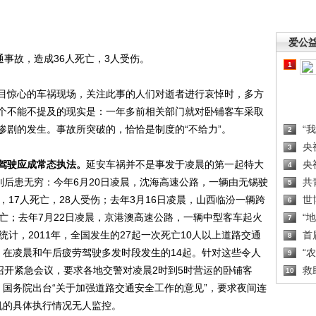
爱公
事故，造成36人死亡，3人受伤。
1
惊心的车祸现场，关注此事的人们对逝者进行哀悼时，多方
个不能不提及的现实是：一年多前相关部门就对卧铺客车采取
惨剧的发生。事故所突破的，恰恰是制度的“不给力”。
“
2
央
3
劳驾驶应成常态执法。
延安车祸并不是事发于凌晨的第一起特大
央
4
则后患无穷：今年6月20日凌晨，沈海高速公路，一辆由无锡驶
共
5
，17人死亡，28人受伤；去年3月16日凌晨，山西临汾一辆跨
世
6
亡；去年7月22日凌晨，京港澳高速公路，一辆中型客车起火
“
7
计，2011年，全国发生的27起一次死亡10人以上道路交通
首
8
，在凌晨和午后疲劳驾驶多发时段发生的14起。针对这些令人
“
9
召开紧急会议，要求各地交警对凌晨2时到5时营运的卧铺客
救
10
，国务院出台“关于加强道路交通安全工作的意见”，要求夜间连
机的具体执行情况无人监控。