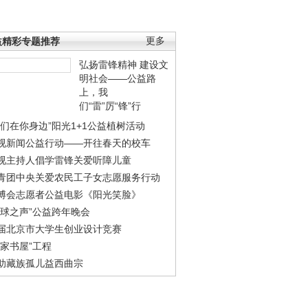
益精彩专题推荐
更多
弘扬雷锋精神 建设文
明社会——公益路
上，我
们“雷”厉“锋”行
我们在你身边”阳光1+1公益植树活动
视新闻公益行动——开往春天的校车
视主持人倡学雷锋关爱听障儿童
青团中央关爱农民工子女志愿服务行动
博会志愿者公益电影《阳光笑脸》
地球之声”公益跨年晚会
届北京市大学生创业设计竞赛
农家书屋”工程
助藏族孤儿益西曲宗