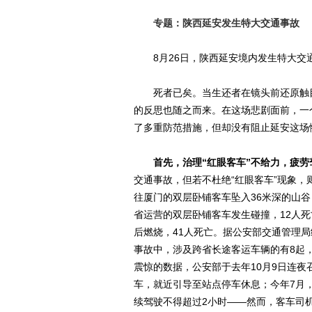
专题：陕西延安发生特大交通事故
8月26日，陕西延安境内发生特大交通
死者已矣。当生还者在镜头前还原触目
的反思也随之而来。在这场悲剧面前，一
了多重防范措施，但却没有阻止延安这场
首先，治理“红眼客车”不给力，疲
交通事故，但若不杜绝“红眼客车”现象，
往厦门的双层卧铺客车坠入36米深的山谷
省运营的双层卧铺客车发生碰撞，12人死
后燃烧，41人死亡。据公安部交通管理局统
事故中，涉及跨省长途客运车辆的有8起
震惊的数据，公安部于去年10月9日连夜
车，就近引导至站点停车休息；今年7月
续驾驶不得超过2小时——然而，客车司