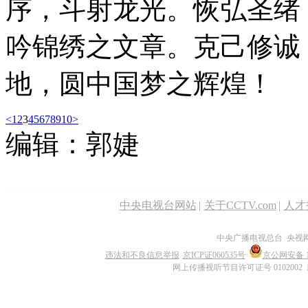
序，斗射龙光。恢弘圣绪
吟锦绣之文章。克己修诚
地，圆中国梦之辉煌！
<
1
2
3
4
5
6
7
8
9
10
>
编辑：郭婕
中央电视台网站
|
关于CCTV.com
|
人才
中央广播电视总台 央视
违法和不良信息举报
京ICP证060535号
京公网安备 11
网上传播视听节目许可证号 0102002