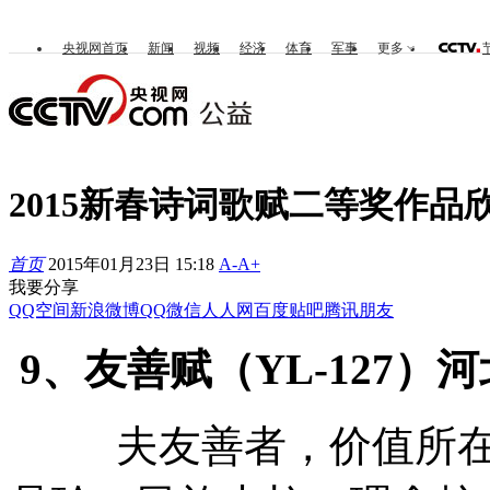
央视网首页
新闻
视频
经济
体育
军事
更多
2015新春诗词歌赋二等奖作品
首页
2015年01月23日 15:18
A-
A+
我要分享
QQ空间
新浪微博
QQ
微信
人人网
百度贴吧
腾讯朋友
9、友善赋（YL-127）
夫友善者，价值所在，