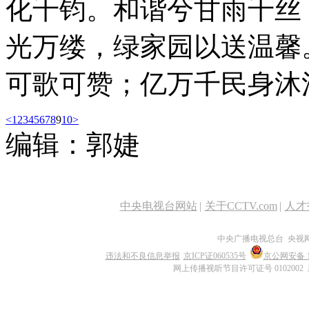
化千钧。和谐兮甘雨千丝
光万缕，绿家园以送温馨
可歌可赞；亿万千民身沐
<
1
2
3
4
5
6
7
8
9
10
>
编辑：郭婕
中央电视台网站
|
关于CCTV.com
|
人才
中央广播电视总台 央视
违法和不良信息举报
京ICP证060535号
京公网安备 11
网上传播视听节目许可证号 0102002