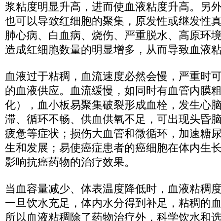
浆粘度明显升高，进而使血液粘度升高。另
也可以导致红细胞的聚集，原发性或继发性
肺心病、白血病、烧伤、严重脱水、高原环
造成红细胞数量的明显增多，从而导致血液
血液过于粘稠，血流速度必然会慢，严重时
的血液供应。血流缓慢，如同时有血管内膜
化），血小板易聚集破裂形成血栓，发生心
滞、循环不畅、供血供氧不足，可出现头昏
疲惫等症状；损伤大血管和微循环，加速糖
生和发展；易使癌症患者的癌细胞在体内生
影响抗癌药物的治疗效果。
当血容量减少、体表温度降低时，血液粘稠
一旦饮水充足，体内水分得到补足，粘稠的
所以血液粘稠除了药物治疗外，科学饮水和