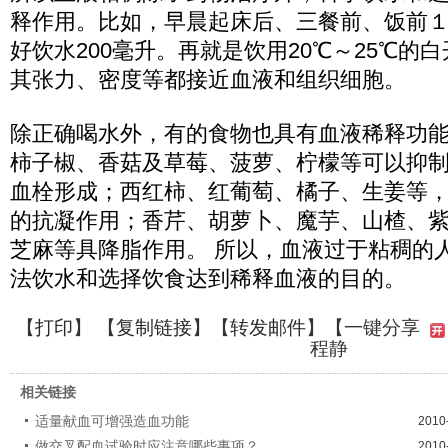
释作用。比如，早晨起床后、三餐前、饭前
好饮水200毫升。再就是饮用20℃～25℃的
其张力、密度等都接近血液和组织细胞。
除正确喝水外，有的食物也具有血液稀释功
柿子椒、香菇及草莓、菠萝、柠檬等可以抑
血栓形成；西红柿、红葡萄、橘子、生姜等
的抗凝作用；香芹、胡萝卜、魔芋、山楂、
芝麻等具降脂作用。 所以，血液过于粘稠的
法饮水和选择饮食达到稀释血液的目的。
【
打印
】 【
复制链接
】【
转发邮件
】【一键分享
程静
相关链接
适量献血可增强造血功能
2010
做交叉配血试验时应注意哪些事项？
2010