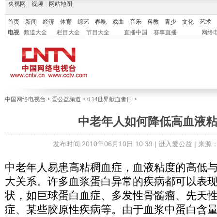
央视网
|
视频
|
网站地图
首页
新闻
经济
体育
综艺
春晚
戏曲
音乐
科教
青少
文化
艺术
电视
频道大全
栏目大全
节目大全
直播中国
赛事直播
网络
中国网络电视台
>
爱公益频道
>
6.14世界献血者日
>
中老年人如何降低高血液
发布时间:2010年06月10日 10:39 |
进入爱公益
| 来源
中老年人易患高粘稠血症，血液粘度的高低
大关系。许多血浆蛋白异常的疾病都可以表
状，如巨球蛋白血症、多发性骨髓瘤、先天
症、某些胶原性疾病等。由于血浆中蛋白含