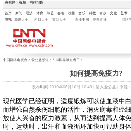
央视网
|
视频
|
网站地图
首页
新闻
经济
体育
综艺
春晚
戏曲
音乐
科教
青少
文化
艺术
电视
频道大全
栏目大全
节目大全
直播中国
赛事直播
网络
中国网络电视台
>
爱公益频道
>
6.14世界献血者日
>
如何提高免疫力?
发布时间:2010年06月10日 10:49 |
进入爱公益
| 来源
现代医学已经证明，适度锻炼可以使血液中
而增强自然杀伤细胞的活性，消灭病毒和癌
放使人兴奋的应力激素，从而达到提高人体
时，运动时，出汗和血液循环加快可帮助身