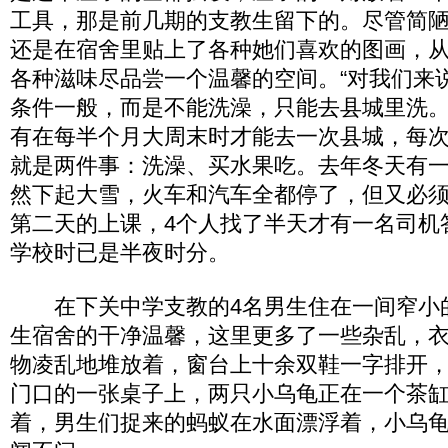
工具，那是前几期的支教生留下的。尽管简
还是在宿舍里贴上了各种她们喜欢的图画，从
各种滋味尽品尝一个温馨的空间。“对我们来
条件一般，而是不能洗澡，只能去县城里洗。
有在每半个月大周末时才能去一次县城，每
就是两件事：洗澡、买水果吃。去年冬天有
然下起大雪，火车和汽车全都停了，但又必
第二天的上课，4个人找了半天才有一名司机
学校时已是半夜时分。
在下关中学支教的4名男生住在一间窄小
生宿舍的干净温馨，这里更多了一些杂乱，
物凌乱地堆放着，窗台上十余双鞋一字排开
门口的一张桌子上，两只小乌龟正在一个茶
着，男生们捉来的蚂蚁在水面漂浮着，小乌龟