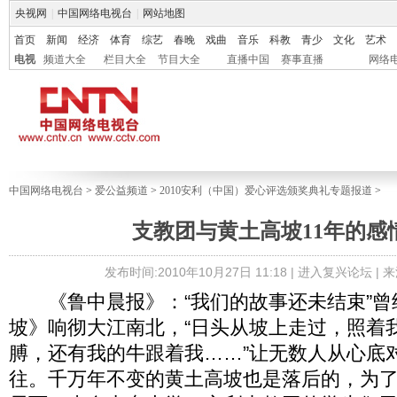
央视网
|
中国网络电视台
|
网站地图
首页
新闻
经济
体育
综艺
春晚
戏曲
音乐
科教
青少
文化
艺术
电视
频道大全
栏目大全
节目大全
直播中国
赛事直播
网络
中国网络电视台
>
爱公益频道
>
2010安利（中国）爱心评选颁奖典礼专题报道
>
支教团与黄土高坡11年的感
发布时间:2010年10月27日 11:18 |
进入复兴论坛
| 
《鲁中晨报》：“我们的故事还未结束”曾
坡》响彻大江南北，“日头从坡上走过，照着
膊，还有我的牛跟着我……”让无数人从心底
往。千万年不变的黄土高坡也是落后的，为