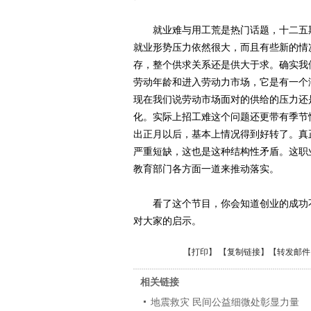
就业难与用工荒是热门话题，十二五期
就业形势压力依然很大，而且有些新的情
存，整个供求关系还是供大于求。确实我
劳动年龄和进入劳动力市场，它是有一个
现在我们说劳动市场面对的供给的压力还
化。实际上招工难这个问题还更带有季节
出正月以后，基本上情况得到好转了。真
严重短缺，这也是这种结构性矛盾。这职
教育部门各方面一道来推动落实。
看了这个节目，你会知道创业的成功不
对大家的启示。
【
打印
】 【
复制链接
】【
转发邮件
相关链接
地震救灾 民间公益细微处彰显力量