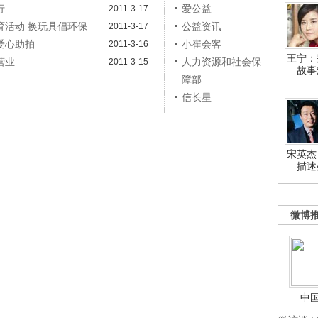
行
爱公益
2011-3-17
育活动 换玩具倡环保
公益资讯
2011-3-17
爱心助拍
小崔会客
2011-3-16
王宁：
营业
人力资源和社会保
2011-3-15
故事
障部
信长星
宋英杰
描述
微博
中