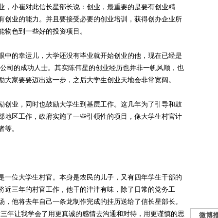
，小崔对此信长星部长说：创业，最重要的是要有创业精
有创业的能力。并且要接受必要的创业培训，获得创办企业所
能物色到一些好的投资项目。
中的幸运儿，大学还没有毕业就开始创业的他，现在已经是
3亿公司的成功人士。其实陈伟星的创业经历也并非一帆风顺，也
励大家要要迈出这一步，之后大学生创业天地会非常宽阔。
创业，同时也鼓励大学生到基层工作。这几年为了引导和鼓
部地区工作，政府实施了一些引领性的项目，像大学生村官计
者等。
一位大学生村官。本身是农民的儿子，又有四年学生干部的
将近三年的村官工作，他干的津津有味，除了日常的党务工
场，他将去年自己一条龙制作完成的挂历送给了信长星部长。
这三年让我学会了用更真诚的感情去沟通和对待，用更谨慎的思
微博