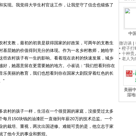
和实现。我觉得大学生村官这工作，让我坚守了信念也锻炼了
中
村支教，最初的初衷是获得国家的好政策，可两年的支教生
微访谈
|
• 橙子
村基层她的价值得到充分的体现。作为一名乡村教师，她给学
• 十种
这些农村孩子有一生的影响。看着现在农村的快速发展，城乡
• 老人
越好，她愿意留在更需要她的地方。小崔说：“我们想看到你在
音乐美丽的教育，我们也想看到你在国家大剧院穿着红色的长
。”
美丽中
湿地
农村的孩子一样，生活在一个很贫困的家庭，没接受过太多
每月150块钱的油漆匠一直做到年薪20万的技术总监。一个
业的栽培、重视，两次出国进修。难能可贵的是，他立志于家
就了他今天的事业和辉煌。