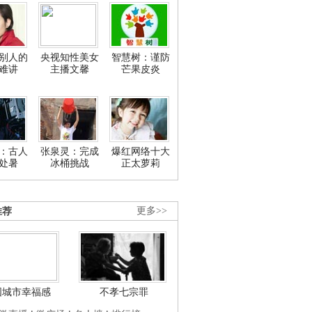
别人的
央视知性美女
智慧树：谨防
难讲
主播文馨
芒果皮炎
：古人
张泉灵：完成
爆红网络十大
处暑
冰桶挑战
正太萝莉
推荐
更多>>
国城市幸福感
不孝七宗罪