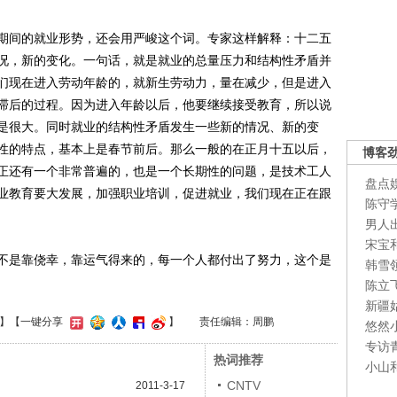
间的就业形势，还会用严峻这个词。专家这样解释：十二五
况，新的变化。一句话，就是就业的总量压力和结构性矛盾并
们现在进入劳动年龄的，就新生劳动力，量在减少，但是进入
滞后的过程。因为进入年龄以后，他要继续接受教育，所以说
是很大。同时就业的结构性矛盾发生一些新的情况、新的变
性的特点，基本上是春节前后。那么一般的在正月十五以后，
博客
正还有一个非常普遍的，也是一个长期性的问题，是技术工人
盘点
业教育要大发展，加强职业培训，促进就业，我们现在正在跟
陈守
男人
宋宝
是靠侥幸，靠运气得来的，每一个人都付出了努力，这个是
韩雪
陈立
新疆
】
【一键分享
】
责任编辑：周鹏
悠然
专访
热词推荐
小山
CNTV
2011-3-17