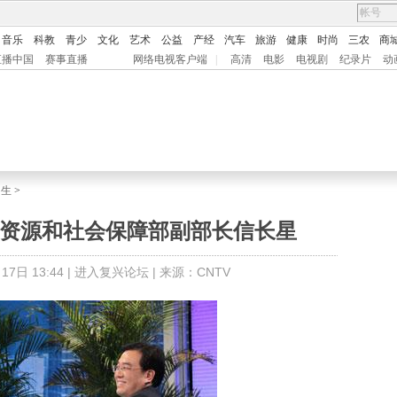
音乐
科教
青少
文化
艺术
公益
产经
汽车
旅游
健康
时尚
三农
商
直播中国
赛事直播
网络电视客户端
|
高清
电影
电视剧
纪录片
动
民生
>
力资源和社会保障部副部长信长星
7日 13:44 |
进入复兴论坛
| 来源：CNTV