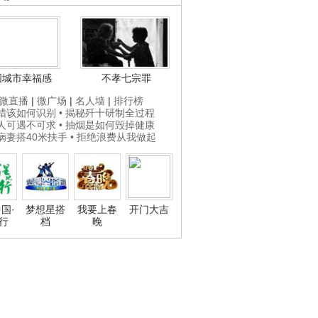
国城市幸福感
不孝七宗罪
微直播
|
微广场
|
名人墙
|
排行榜
打蜡该如何识别
• 揭秘歼十研制全过程
贵人可遇不可求
• 抽烟是如何毁掉健康
为病妻搭40米扶手
• 拒绝浪费从我做起
国·
梦想星搭
我要上春
开门大吉
行
档
晚