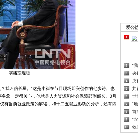
爱公
1
“
2
演播室现场
央
3
央
4
？我叫信长星。”这是小崔在节目现场即兴创作的七步诗。也
共
5
的事务您一定很关心，他就是人力资源和社会保障部副部长。3月
世
6
》现场不仅有当前就业政策的解读，和十二五就业形势的分析，还有四
“
7
首
8
“
9
救
10