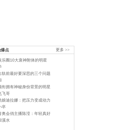
劲爆点
更多 >>
娱乐圈10大衰神附体的明星
学
出轨前最好要深思的三个问题
和
领衔拥有神秘身份背景的明星
飞飞哥
姑娘迪拉娜：把压力变成动力
小卒
青奥会俏主播陈滢：年轻真好
和溪水