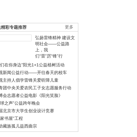
益精彩专题推荐
更多
弘扬雷锋精神 建设文
明社会——公益路
上，我
们“雷”厉“锋”行
我们在你身边”阳光1+1公益植树活动
视新闻公益行动——开往春天的校车
视主持人倡学雷锋关爱听障儿童
青团中央关爱农民工子女志愿服务行动
博会志愿者公益电影《阳光笑脸》
地球之声”公益跨年晚会
届北京市大学生创业设计竞赛
农家书屋”工程
助藏族孤儿益西曲宗