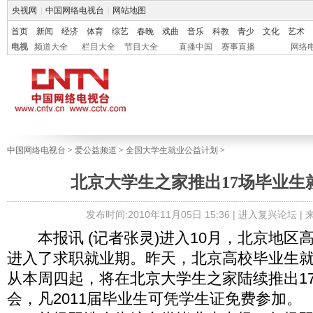
央视网
|
中国网络电视台
|
网站地图
首页
新闻
经济
体育
综艺
春晚
戏曲
音乐
科教
青少
文化
艺术
电视
频道大全
栏目大全
节目大全
直播中国
赛事直播
网络
中国网络电视台
>
爱公益频道
>
全国大学生就业公益计划
>
北京大学生之家推出17场毕业生
发布时间:2010年11月05日 15:36 |
进入复兴论坛
|
本报讯 (记者张灵)进入10月，北京地区
进入了求职就业期。昨天，北京高校毕业生
从本周四起，将在北京大学生之家陆续推出1
会，凡2011届毕业生可凭学生证免费参加。