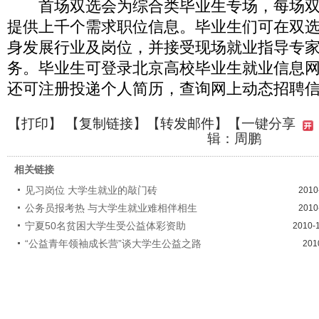
首场双选会为综合类毕业生专场，每场双
提供上千个需求职位信息。毕业生们可在双
身发展行业及岗位，并接受现场就业指导专
务。毕业生可登录北京高校毕业生就业信息
还可注册投递个人简历，查询网上动态招聘
【
打印
】 【
复制链接
】【
转发邮件
】
【一键分享
辑：周鹏
相关链接
见习岗位 大学生就业的敲门砖
2010
公务员报考热 与大学生就业难相伴相生
2010
宁夏50名贫困大学生受公益体彩资助
2010-
“公益青年领袖成长营”谈大学生公益之路
201