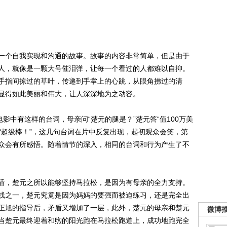
个自我实现和沟通的故事。故事的内容非常简单，但是由于
人，就像是一颗大号催泪弹，让每一个看过的人都难以自抑。
手指间掠过的草叶，传递到手掌上的心跳，从眼角拂过的清
显得如此美丽和伟大，让人深深地为之动容。
中有这样的台词，母亲问“楚元的腿是？”楚元答“值100万美
答“超级棒！”，这几句台词在片中反复出现，起初观众会笑，第
众会有所感悟。随着情节的深入，相同的台词和行为产生了不
，楚元之所以能够坚持马拉松，是因为有母亲的全力支持。
线之一，楚元究竟是因为妈妈的要强而被迫练习，还是完全出
正旭的指导后，矛盾又增加了一层，此外，楚元的母亲和楚元
微博
当楚元最终迎着和煦的阳光跑在马拉松跑道上，成功地跑完全