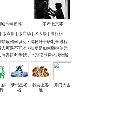
国城市幸福感
不孝七宗罪
|
微直播
|
微广场
|
名人墙
|
排行榜
子打蜡该如何识别
• 揭秘歼十研制全过程
种贵人可遇不可求
• 抽烟是如何毁掉健康
人为病妻搭40米扶手
• 拒绝浪费从我做起
国·
梦想星搭
我要上春
开门大吉
行
档
晚