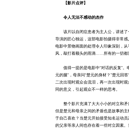
【影片点评】
令人无法不感动的杰作
该片以自闭症患者为主人公，讲述了一
导演的匠心独运，这部电影拍摄得非常感
电影中景物画面的处理令人印象深刻，从
风，敲打着额头的雨滴……所有的一切都
值得一提的是电影中“对话的反复”。电影
元的腿”，母亲问“楚元的身材？”楚元回
二次出现时观众会流泪，再一次出现时观
同的意义，引起观众不一样的思考。
整个影片充满了大大小小的对立和矛盾
但是楚元和母亲之间的矛盾也是故事的主
于自己喜欢？当楚元开始接受知名运动员
的父亲等亲人间也存在着一些对立因素。