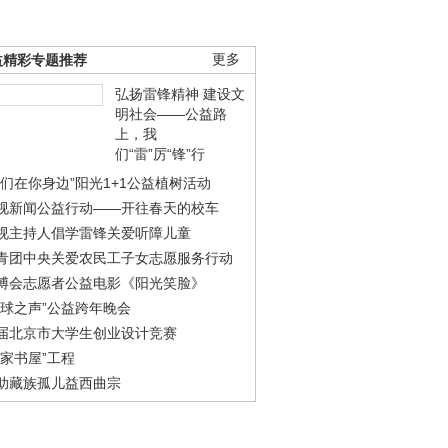
益精彩专题推荐
更多
弘扬雷锋精神 建设文
明社会——公益路
上，我
们“雷”厉“锋”行
我们在你身边”阳光1+1公益植树活动
视新闻公益行动——开往春天的校车
视主持人倡学雷锋关爱听障儿童
青团中央关爱农民工子女志愿服务行动
博会志愿者公益电影《阳光笑脸》
地球之声”公益跨年晚会
届北京市大学生创业设计竞赛
农家书屋”工程
助藏族孤儿益西曲宗