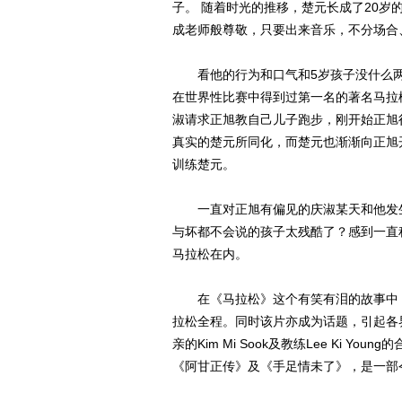
子。 随着时光的推移，楚元长成了20岁
成老师般尊敬，只要出来音乐，不分场合
看他的行为和口气和5岁孩子没什么两
在世界性比赛中得到过第一名的著名马拉
淑请求正旭教自己儿子跑步，刚开始正旭
真实的楚元所同化，而楚元也渐渐向正旭
训练楚元。
一直对正旭有偏见的庆淑某天和他发生
与坏都不会说的孩子太残酷了？感到一直
马拉松在内。
在《马拉松》这个有笑有泪的故事中，
拉松全程。同时该片亦成为话题，引起各
亲的Kim Mi Sook及教练Lee Ki 
《阿甘正传》及《手足情未了》，是一部