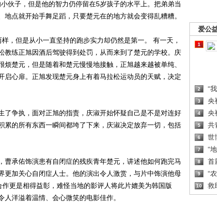
的小伙子，但是他的智力仍停留在5岁孩子的水平上。把弟弟当
、地点就开始手舞足蹈，只要楚元在的地方就会变得乱糟糟。
爱公
样，但是从小一直坚持的跑步实力却仍然是第一。 有一天，
1
松教练正旭因酒后驾驶得到处罚，从而来到了楚元的学校。庆
很烦楚元，但是随着和楚元慢慢地接触，正旭越来越被单纯、
开启心扉。正旭发现楚元身上有着马拉松运动员的天赋，决定
“
2
央
3
了争执，面对正旭的指责，庆淑开始怀疑自己是不是对连好
央
4
积累的所有东西一瞬间都垮了下来，庆淑决定放弃一切，包括
共
5
世
6
“
7
曹承佑饰演患有自闭症的残疾青年楚元，讲述他如何跑完马
首
8
界更加关心自闭症人士。他的演出令人激赏，与片中饰演他母
“
9
Young的合作更是相得益彰，难怪当地的影评人将此片媲美为韩国版
救
10
令人洋溢着温情、会心微笑的电影佳作。