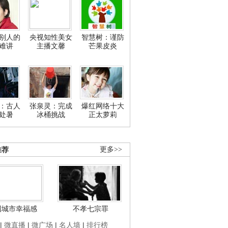
别人的
央视知性美女
智慧树：谨防
难讲
主播文馨
芒果皮炎
：古人
张泉灵：完成
爆红网络十大
处暑
冰桶挑战
正太萝莉
推荐
更多>>
国城市幸福感
不孝七宗罪
|
微直播
|
微广场
|
名人墙
|
排行榜