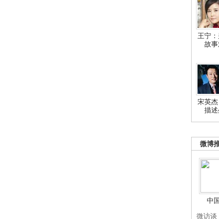
王宁：
故事
宋英杰
描述
微博
中
微访谈