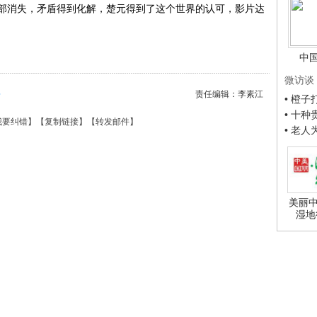
部消失，矛盾得到化解，楚元得到了这个世界的认可，影片达
中
微访谈
松
责任编辑：李素江
• 橙
• 十
我要纠错
】【
复制链接
】【
转发邮件
】
• 老
美丽中
湿地