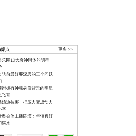
劲爆点
更多 >>
娱乐圈10大衰神附体的明星
学
出轨前最好要深思的三个问题
和
领衔拥有神秘身份背景的明星
飞飞哥
姑娘迪拉娜：把压力变成动力
小卒
青奥会俏主播陈滢：年轻真好
和溪水