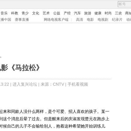
音乐
科教
青少
文化
艺术
公益
产经
汽车
旅游
健康
时尚
三农
商
直播中国
赛事直播
网络电视客户端
|
高清
电影
电视剧
纪录片
动
>
电影《马拉松》
:22 |
进入复兴论坛
| 来源：CNTV |
手机看视频
来和同龄人没什么两样，是个可爱、招人喜欢的孩子。某一
到这个消息后晕了过去。但是醒来后的庆淑发现楚元在跑步上
时候自己的儿子不会输给别人，抱着这种希望她开始训练儿