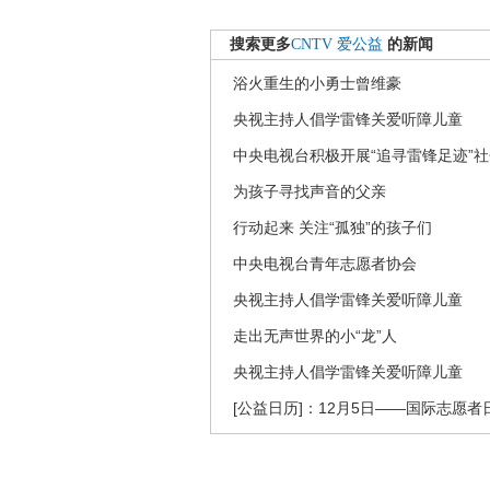
搜索更多
CNTV
爱公益
的新闻
浴火重生的小勇士曾维豪
央视主持人倡学雷锋关爱听障儿童
中央电视台积极开展“追寻雷锋足迹”
为孩子寻找声音的父亲
行动起来 关注“孤独”的孩子们
中央电视台青年志愿者协会
央视主持人倡学雷锋关爱听障儿童
走出无声世界的小“龙”人
央视主持人倡学雷锋关爱听障儿童
[公益日历]：12月5日——国际志愿者