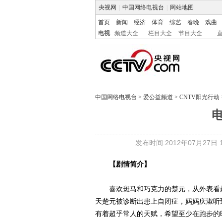
央视网
|
中国网络电视台
|
网站地图
首页
新闻
经济
体育
综艺
春晚
戏曲
电视
频道大全
栏目大全
节目大全
中国网络电视台
>
爱公益频道
>
CNTV阳光行动
发布时间:2012年07月27日 13
【剧情简介】
喜欢斑马和巧克力的楚元，从外表看起
天楚元被诊断出患上自闭症，妈妈庆淑听
有着超乎常人的天赋，希望至少在跑步的