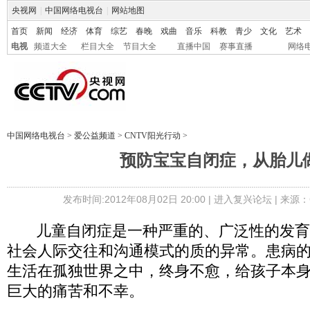
央视网
|
中国网络电视台
|
网站地图
首页
新闻
经济
体育
综艺
春晚
戏曲
音乐
科教
青少
文化
艺术
电视
频道大全
栏目大全
节目大全
直播中国
赛事直播
网络
中国网络电视台
>
爱公益频道
>
CNTV阳光行动
>
预防宝宝自闭症，从胎儿
发布时间:2012年08月02日 20:00 |
进入复兴论坛
| 来源：
儿童自闭症是一种严重的、广泛性的发育
社会人际交往和沟通模式的质的异常。患病
生活在孤独世界之中，终身不愈，给孩子本
巨大的痛苦和不幸。