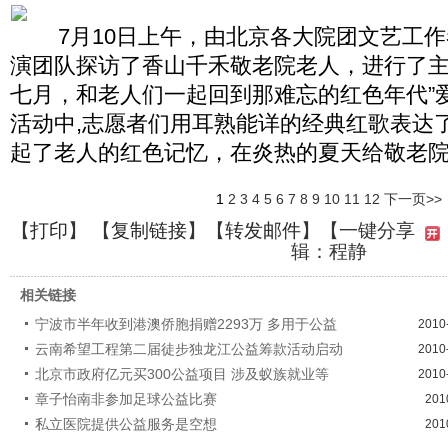
7月10日上午，由北京各大院团文艺工作
演团队探访了香山千禾敬老院老人，进行了主
七月，和老人们一起回到那难忘的红色年代”
活动中,志愿者们用耳熟能详的经典红歌表达
起了老人的红色记忆，在炎热的夏天给敬老
1
2
3
4
5
6
7
8
9
10
11
12
下一页>>
【
打印
】 【
复制链接
】【
转发邮件
】
【一键分享
辑：程静
相关链接
宁波市半年收到港澳侨胞捐赠2293万 多用于公益
2010
云南希望工程第二届徒步独龙江公益筹款活动启动
2010
北京市政府亿元买300公益项目 涉及蚁族就业等
2010
章子怡南非参加足球公益比赛
201
私立医院提供公益服务是空想
201