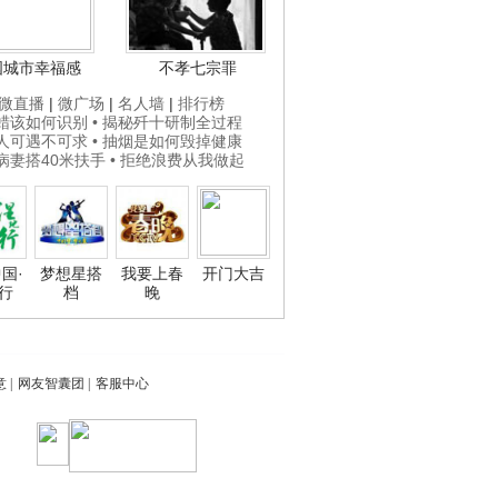
国城市幸福感
不孝七宗罪
微直播
|
微广场
|
名人墙
|
排行榜
打蜡该如何识别
• 揭秘歼十研制全过程
贵人可遇不可求
• 抽烟是如何毁掉健康
为病妻搭40米扶手
• 拒绝浪费从我做起
国·
梦想星搭
我要上春
开门大吉
行
档
晚
意
|
网友智囊团
|
客服中心