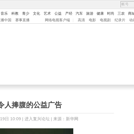
音乐
科教
青少
文化
艺术
公益
产经
汽车
旅游
健康
时尚
三农
商
直播中国
赛事直播
网络电视客户端
|
高清
电影
电视剧
纪录片
动
令人捧腹的公益广告
日 10:09 |
进入复兴论坛
| 来源：新华网