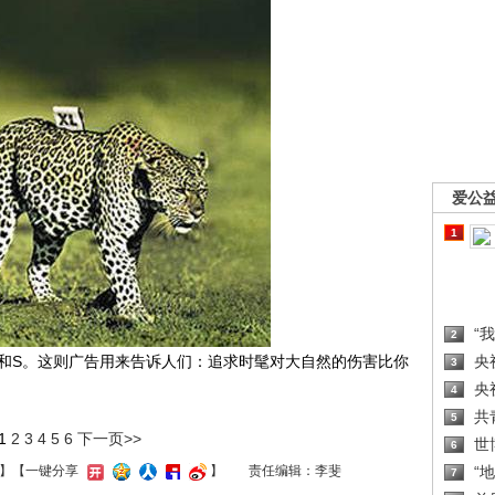
爱公
1
“
2
和S。这则广告用来告诉人们：追求时髦对大自然的伤害比你
央
3
央
4
共
5
1
2
3
4
5
6
下一页>>
世
6
“
】
【一键分享
】
责任编辑：李斐
7