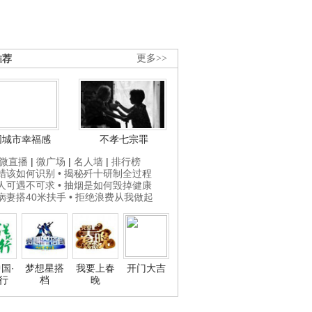
推荐
更多>>
国城市幸福感
不孝七宗罪
微直播
|
微广场
|
名人墙
|
排行榜
打蜡该如何识别
• 揭秘歼十研制全过程
贵人可遇不可求
• 抽烟是如何毁掉健康
为病妻搭40米扶手
• 拒绝浪费从我做起
国·
梦想星搭
我要上春
开门大吉
行
档
晚