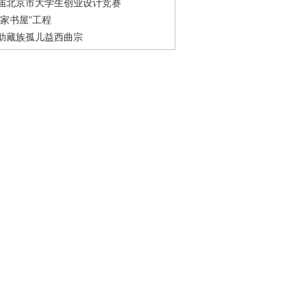
届北京市大学生创业设计竞赛
农家书屋”工程
助藏族孤儿益西曲宗