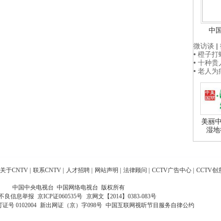
中
微访谈
|
• 橙子
• 十种
• 老人
美丽中
湿地
关于CNTV
|
联系CNTV
|
人才招聘
|
网站声明
|
法律顾问
|
CCTV广告中心
|
CCTV创
中国中央电视台 中国网络电视台 版权所有
不良信息举报
京ICP证060535号
京网文【2014】0383-083号
 0102004
新出网证（京）字098号
中国互联网视听节目服务自律公约