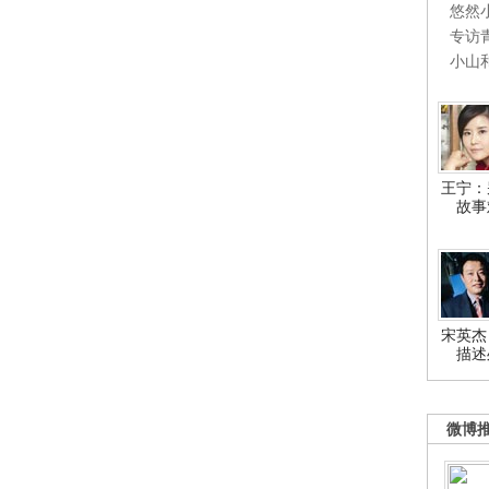
悠然
专访
小山
王宁：
故事
宋英杰
描述
微博