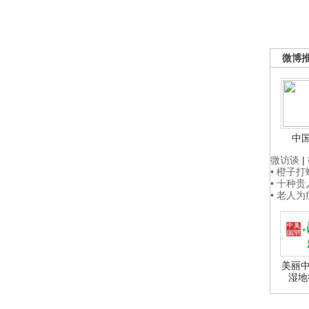
微博
中
微访谈
|
• 橙子
• 十种
• 老人
美丽中
湿地