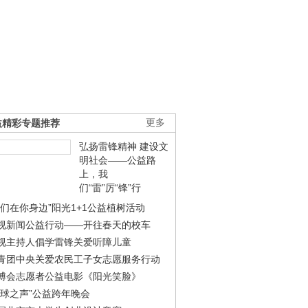
益精彩专题推荐
更多
弘扬雷锋精神 建设文
明社会——公益路
上，我
们“雷”厉“锋”行
我们在你身边”阳光1+1公益植树活动
视新闻公益行动——开往春天的校车
视主持人倡学雷锋关爱听障儿童
青团中央关爱农民工子女志愿服务行动
博会志愿者公益电影《阳光笑脸》
地球之声”公益跨年晚会