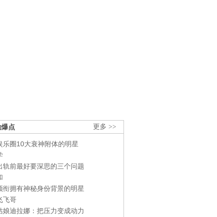
劲爆点
更多 >>
娱乐圈10大衰神附体的明星
学
出轨前最好要深思的三个问题
和
领衔拥有神秘身份背景的明星
飞飞哥
姑娘迪拉娜：把压力变成动力