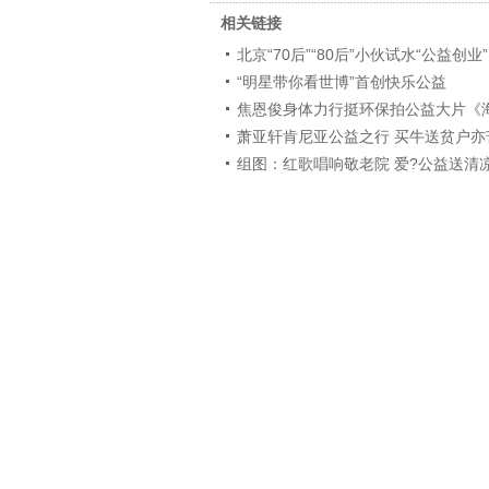
相关链接
北京“70后”“80后”小伙试水“公益创业”
“明星带你看世博”首创快乐公益
焦恩俊身体力行挺环保拍公益大片《海
萧亚轩肯尼亚公益之行 买牛送贫户亦苦
组图：红歌唱响敬老院 爱?公益送清