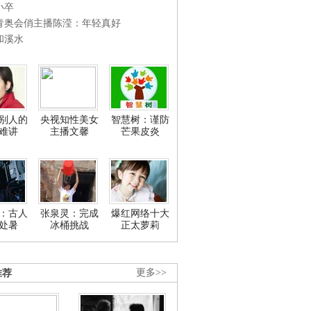
小卒
青奥会俏主播陈滢：年轻真好
和溪水
别人的
央视知性美女
智慧树：谨防
难讲
主播文馨
芒果皮炎
：古人
张泉灵：完成
爆红网络十大
处暑
冰桶挑战
正太萝莉
推荐
更多>>