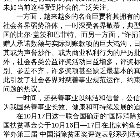
未如当前这样受到社会的广泛关注。
一方面，越来越多的名商巨贾将其拥有的
社会各界弱势群体，一时深受各界敬慕，典
国的比尔·盖茨和巴菲特。而另一方面，“诈捐
赠人承诺数额与实际到账款项的巨大鸿沟，
其或为声誉炒作、或为商业私利行为的严厉
外，社会各类公益评奖活动日益增多，评奖
别、参差不齐，许多奖项甚至缺乏最基本的
此引发了社会各界对慈善事业规范运作、约
问题的热议。
一时间，还慈善事业以纯洁和信誉，公信
为我国慈善事业长效、健康和可持续发展的
在10月17日这一联合国确定的“国际消除
国扶贫基金会于10月16日—17日在北京钓
举办第三届“中国消除贫困奖评选表彰系列活