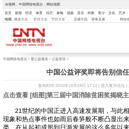
央视网
|
中国网络电视台
|
网站地图
首页
新闻
经济
体育
综艺
春晚
戏曲
音乐
科教
青少
文化
艺术
电视
频道大全
栏目大全
节目大全
直播中国
赛事直播
网络
中国网络电视台
>
爱公益频道
>
公益资讯
>
中国公益评奖即将告别信
发布时间:2010年10月18日 17:12 |
进入复兴论坛
|
点击查看 [组图]第三届中国消除贫困奖揭晓
21世纪的中国正进入高速发展期，与此相
现象和热点事件也如雨后春笋般不断凸显出
类。在从起初成形到日渐发展的这么多年以