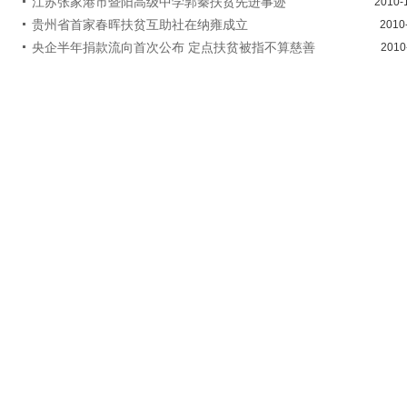
江苏张家港市暨阳高级中学郭秦扶贫先进事迹
2010-
贵州省首家春晖扶贫互助社在纳雍成立
2010
央企半年捐款流向首次公布 定点扶贫被指不算慈善
2010