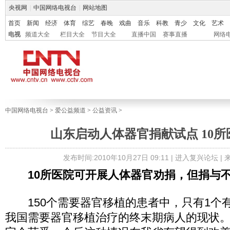
央视网
|
中国网络电视台
|
网站地图
首页
新闻
经济
体育
综艺
春晚
戏曲
音乐
科教
青少
文化
艺术
电视
频道大全
栏目大全
节目大全
直播中国
赛事直播
网络
中国网络电视台
>
爱公益频道
>
公益资讯
>
山东启动人体器官捐献试点 10
发布时间:2010年10月27日 09:11 |
进入复兴论坛
|
10所医院可开展人体器官劝捐，但捐与
150个需要器官移植的患者中，只有1个
我国需要器官移植治疗的终末期病人的现状