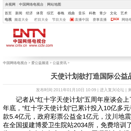
央视网
|
中国网络电视台
|
网站地图
首页
新闻
经济
体育
综艺
春晚
戏曲
音乐
科教
青少
文化
艺术
电视
频道大全
栏目大全
节目大全
直播中国
赛事直播
网络
中国网络电视台
>
爱公益频道
>
公益资讯
>
天使计划欲打造国际公益
发布时间:2011年01月10日 10:09 |
进入复兴论坛
|
记者从“红十字天使计划”五周年座谈会上了
年底，“红十字天使计划”已累计投入10亿多
款5.4亿元，政府彩票公益金1亿元，汶川地震
在全国援建博爱卫生院站2034所，免费培训了