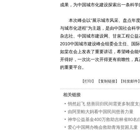
成果，为中国城市化建设探索出一条科学
本次峰会以“展示城市风采、盘点年度大
与城市化进程”为主题，是由中国社会科
杂志社、中国城市建设网、甘泉工程公益
2010中国城市建设峰会组委会主任、
如棠在会上发表了重要讲话，希望峰会能
开得好，一次比一次开得更有前瞻性，真
的重要平台。
【
打印
】 【
复制链接
】【
转发邮件
相关链接
悄然起飞 慈善回归民间需更多制度支
由阿里帕大妈看中国民间慈善力量
神华公益基金400万救助吉林省80
爱心中国网办晚会救助青海贫困儿童