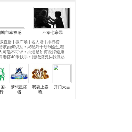
国城市幸福感
不孝七宗罪
微直播
|
微广场
|
名人墙
|
排行榜
打蜡该如何识别
• 揭秘歼十研制全过程
贵人可遇不可求
• 抽烟是如何毁掉健康
为病妻搭40米扶手
• 拒绝浪费从我做起
国·
梦想星搭
我要上春
开门大吉
行
档
晚