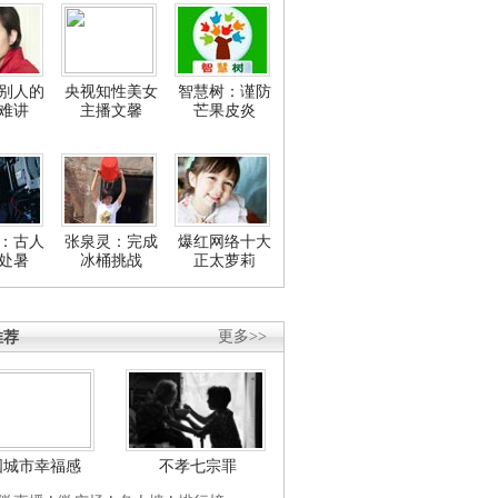
别人的
央视知性美女
智慧树：谨防
难讲
主播文馨
芒果皮炎
：古人
张泉灵：完成
爆红网络十大
处暑
冰桶挑战
正太萝莉
推荐
更多>>
国城市幸福感
不孝七宗罪