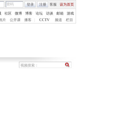
登录
注册
客服
设为首页
城
社区
微博
博客
论坛
访谈
邮箱
游戏
画片
公开课
播客
|
CCTV
频道
栏目