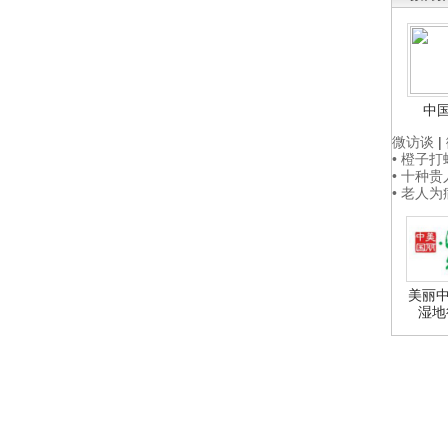
中
微访谈
|
• 橙子
• 十种
• 老人
美丽中
湿地