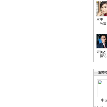
王宁：
故事
宋英杰
描述
微博
中