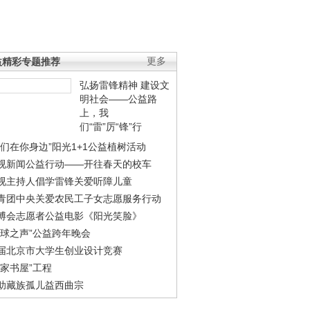
益精彩专题推荐
更多
弘扬雷锋精神 建设文
明社会——公益路
上，我
们“雷”厉“锋”行
我们在你身边”阳光1+1公益植树活动
视新闻公益行动——开往春天的校车
视主持人倡学雷锋关爱听障儿童
青团中央关爱农民工子女志愿服务行动
博会志愿者公益电影《阳光笑脸》
地球之声”公益跨年晚会
届北京市大学生创业设计竞赛
农家书屋”工程
助藏族孤儿益西曲宗