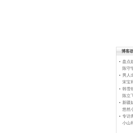
博客
盘点
陈守
男人
宋宝
韩雪
陈立
新疆
悠然
专访
小山