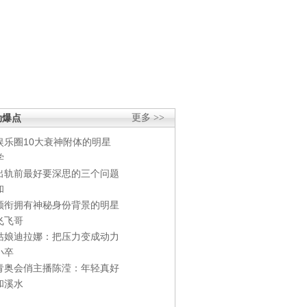
劲爆点
更多 >>
娱乐圈10大衰神附体的明星
学
出轨前最好要深思的三个问题
和
领衔拥有神秘身份背景的明星
飞飞哥
姑娘迪拉娜：把压力变成动力
小卒
青奥会俏主播陈滢：年轻真好
和溪水