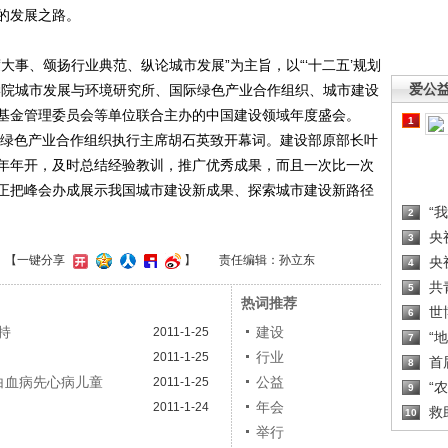
的发展之路。
事、颂扬行业典范、纵论城市发展”为主旨，以“‘十二五’规划
爱公
学院城市发展与环境研究所、国际绿色产业合作组织、城市建设
基金管理委员会等单位联合主办的中国建设领域年度盛会。
1
国际绿色产业合作组织执行主席胡石英致开幕词。建设部原部长叶
年年开，及时总结经验教训，推广优秀成果，而且一次比一次
正把峰会办成展示我国城市建设新成果、探索城市建设新路径
“
2
央
3
】
【一键分享
】
责任编辑：孙立东
央
4
共
5
热词推荐
世
6
持
建设
2011-1-25
“
7
行业
2011-1-25
首
8
名白血病先心病儿童
公益
2011-1-25
“
9
年会
2011-1-24
救
10
举行