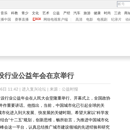
音乐
科教
青少
文化
艺术
公益
产经
汽车
旅游
健康
时尚
三农
商
直播中国
赛事直播
网络电视客户端
|
高清
电影
电视剧
纪录片
动
建设行业公益年会在京举行
日 11:42 |
进入复兴论坛
| 来源：公益时报
建设行业公益年会在人民大会堂隆重举行。开幕式上，全国政协
并作重要讲话。他指出，当前，中国城市化已引起全球的关
城市化进入到大发展、快发展的关键时期。希望大家以“科学发
结合“十二五”规划，创新思维，畅所欲言，为推进中国城市化
助峰会这一平台，认真总结推广城市建设领域的先进经验和研究