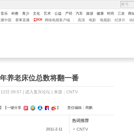
音乐
科教
青少
文化
艺术
公益
产经
汽车
旅游
健康
时尚
三农
商
直播中国
赛事直播
网络电视客户端
|
高清
电影
电视剧
纪录片
动
五年养老床位总数将翻一番
2日 09:57 |
进入复兴论坛
| 来源：CNTV
】
【一键分享
】
责任编辑：周鹏
热词推荐
CNTV
2011-2-11