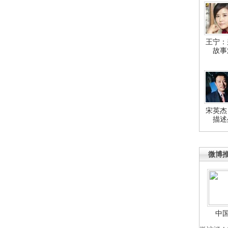
王宁：
故事
宋英杰
描述
微博
中