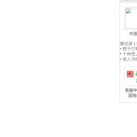
中
微访谈
|
• 橙子
• 十种
• 老人
美丽中
湿地