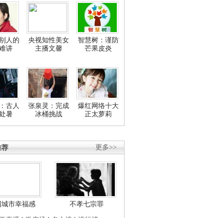
别人的
央视知性美女
智慧树：谨防
难讲
主播文馨
芒果皮炎
：古人
张泉灵：完成
爆红网络十大
处暑
冰桶挑战
正太萝莉
推荐
更多>>
国城市幸福感
不孝七宗罪