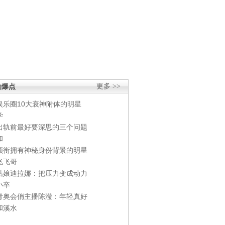
劲爆点
更多 >>
娱乐圈10大衰神附体的明星
学
出轨前最好要深思的三个问题
和
领衔拥有神秘身份背景的明星
飞飞哥
姑娘迪拉娜：把压力变成动力
小卒
青奥会俏主播陈滢：年轻真好
和溪水