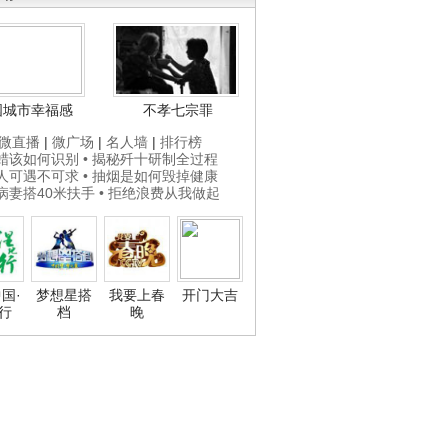
国城市幸福感
不孝七宗罪
微直播
|
微广场
|
名人墙
|
排行榜
打蜡该如何识别
• 揭秘歼十研制全过程
贵人可遇不可求
• 抽烟是如何毁掉健康
为病妻搭40米扶手
• 拒绝浪费从我做起
国·
梦想星搭
我要上春
开门大吉
行
档
晚