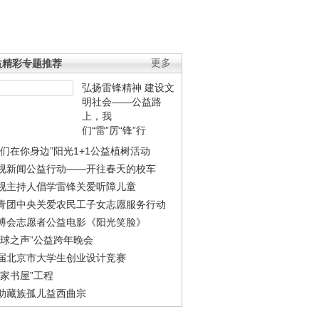
益精彩专题推荐
更多
弘扬雷锋精神 建设文
明社会——公益路
上，我
们“雷”厉“锋”行
我们在你身边”阳光1+1公益植树活动
视新闻公益行动——开往春天的校车
视主持人倡学雷锋关爱听障儿童
青团中央关爱农民工子女志愿服务行动
博会志愿者公益电影《阳光笑脸》
地球之声”公益跨年晚会
届北京市大学生创业设计竞赛
农家书屋”工程
助藏族孤儿益西曲宗