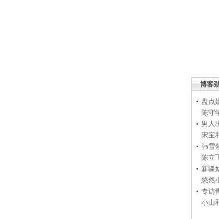
博客
盘点
陈守
男人
宋宝
韩雪
陈立
新疆
悠然
专访
小山