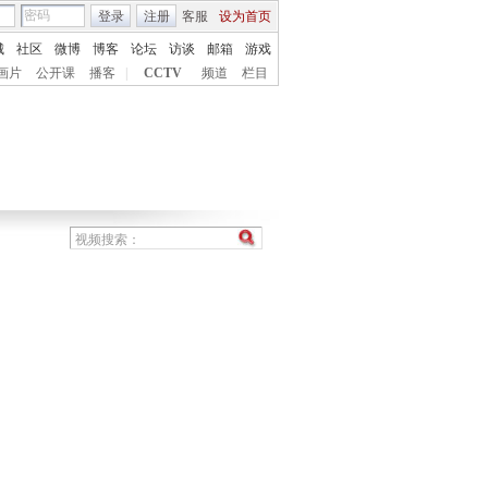
登录
注册
客服
设为首页
城
社区
微博
博客
论坛
访谈
邮箱
游戏
画片
公开课
播客
|
CCTV
频道
栏目