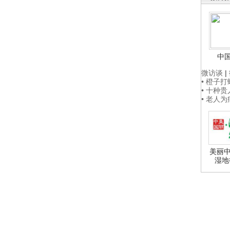
中
微访谈
|
• 橙子
• 十种
• 老人
美丽中
湿地