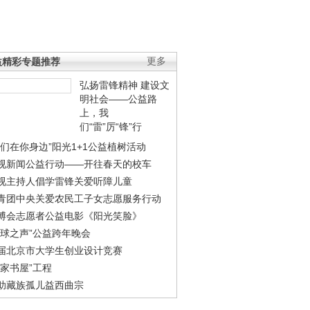
益精彩专题推荐
更多
弘扬雷锋精神 建设文
明社会——公益路
上，我
们“雷”厉“锋”行
我们在你身边”阳光1+1公益植树活动
视新闻公益行动——开往春天的校车
视主持人倡学雷锋关爱听障儿童
青团中央关爱农民工子女志愿服务行动
博会志愿者公益电影《阳光笑脸》
地球之声”公益跨年晚会
届北京市大学生创业设计竞赛
农家书屋”工程
助藏族孤儿益西曲宗