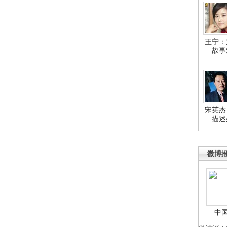
王宁：
故事
宋英杰
描述
微博
中