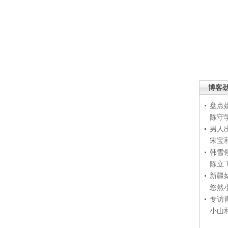
博客
盘点
陈守
男人
宋宝
韩雪
陈立
新疆
悠然
专访
小山