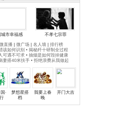
国城市幸福感
不孝七宗罪
微直播
|
微广场
|
名人墙
|
排行榜
打蜡该如何识别
• 揭秘歼十研制全过程
贵人可遇不可求
• 抽烟是如何毁掉健康
为病妻搭40米扶手
• 拒绝浪费从我做起
国·
梦想星搭
我要上春
开门大吉
行
档
晚