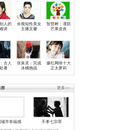
别人的
央视知性美女
智慧树：谨防
难讲
主播文馨
芒果皮炎
：古人
张泉灵：完成
爆红网络十大
处暑
冰桶挑战
正太萝莉
推荐
更多>>
国城市幸福感
不孝七宗罪