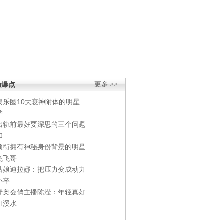
劲爆点
更多 >>
娱乐圈10大衰神附体的明星
学
出轨前最好要深思的三个问题
和
领衔拥有神秘身份背景的明星
飞飞哥
姑娘迪拉娜：把压力变成动力
小卒
青奥会俏主播陈滢：年轻真好
和溪水