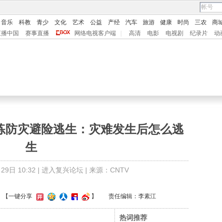
音乐
科教
青少
文化
艺术
公益
产经
汽车
旅游
健康
时尚
三农
商
直播中国
赛事直播
网络电视客户端
|
高清
电影
电视剧
纪录片
动
演练防灾避险逃生：灾难发生后怎么逃
生
9日 10:32 |
进入复兴论坛
| 来源：CNTV
】
【一键分享
】
责任编辑：李素江
热词推荐