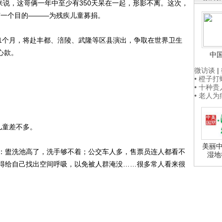
来说，这哥俩一年中至少有350天呆在一起，形影不离。这次，
有一个目的———为残疾儿童募捐。
个月，将赴丰都、涪陵、武隆等区县演出，争取在世界卫生
心款。
中
微访谈
|
• 橙子
• 十种
• 老人
童差不多。
美丽中
盥洗池高了，洗手够不着；公交车人多，售票员连人都看不
湿地
得给自己找出空间呼吸，以免被人群淹没……很多常人看来很