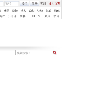
登录
注册
客服
设为首页
城
社区
微博
博客
论坛
访谈
邮箱
游戏
画片
公开课
播客
|
CCTV
频道
栏目