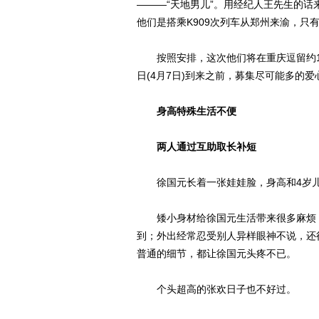
———“天地男儿”。用经纪人王先生的话
他们是搭乘K909次列车从郑州来渝，只
按照安排，这次他们将在重庆逗留约1
日(4月7日)到来之前，募集尽可能多的爱
身高特殊生活不便
两人通过互助取长补短
徐国元长着一张娃娃脸，身高和4岁儿
矮小身材给徐国元生活带来很多麻烦：
到；外出经常忍受别人异样眼神不说，还
普通的细节，都让徐国元头疼不已。
个头超高的张欢日子也不好过。