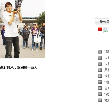
爱公
1
“
2
央
3
央
4
高2.38米，亚洲第一巨人
共
5
世
6
“
7
首
8
“
9
救
10