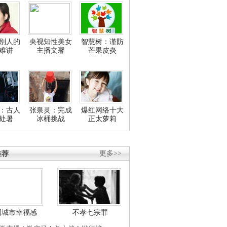
别人的
央视知性美女
智慧树：谨防
难讲
主播文馨
芒果皮炎
：古人
张泉灵：完成
爆红网络十大
处暑
冰桶挑战
正太萝莉
推荐
更多>>
国城市幸福感
不孝七宗罪