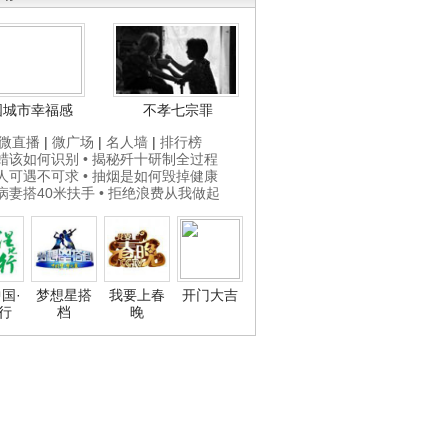
国城市幸福感
不孝七宗罪
微直播
|
微广场
|
名人墙
|
排行榜
打蜡该如何识别
• 揭秘歼十研制全过程
贵人可遇不可求
• 抽烟是如何毁掉健康
为病妻搭40米扶手
• 拒绝浪费从我做起
国·
梦想星搭
我要上春
开门大吉
行
档
晚