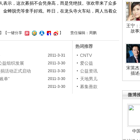
表示，这次募捐不会凭身高，而是凭绝技。张欢带来了众多
、金蝉脱壳等拿手好戏。昨日，在龙头寺火车站，两人当着众
王宁：
故事
】
【一键分享
】
责任编辑：周鹏
热词推荐
份
CNTV
2011-3-31
公益组织发展
爱公益
2011-3-30
宋英杰
募捐活动正式启动
公益资讯
2011-3-30
描述
账单”
天地男儿
2011-3-30
募集善款
2011-3-30
微博
中