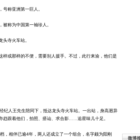
，号称亚洲第一巨人。
，被称为中国第一袖珍人。
龙头寺火车站。
样或那样的不便，需要别人援手。不过，此行来渝，他们是
经纪人王先生陪同下，抵达龙头寺火车站。一出站，身高迥异
亦趋跟着他们，拍照、搭讪、求合影……追星味儿十足。
档，相伴已逾4年，两人还成立了一个组合，名字颇为阳刚
微博