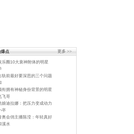
劲爆点
更多 >>
娱乐圈10大衰神附体的明星
学
出轨前最好要深思的三个问题
和
领衔拥有神秘身份背景的明星
飞飞哥
姑娘迪拉娜：把压力变成动力
小卒
青奥会俏主播陈滢：年轻真好
和溪水