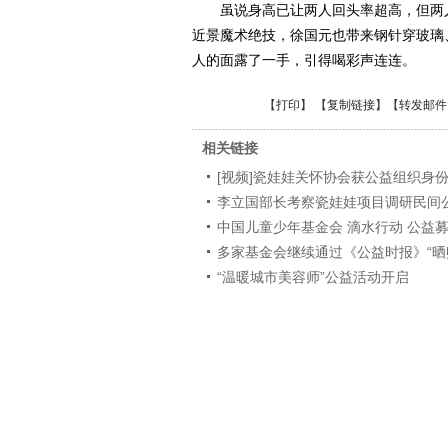
虽说身高已让两人回头率超高，但两人
近景魔术绝技，徐国元也带来钢针穿玻璃
人的面露了一手，引得喝彩声连连。
【
打印
】 【
复制链接
】【
转发邮件
相关链接
[视频]瓷娃娃关怀协会获公益组织身
李立国部长考察瓷娃娃项目调研民间
中国儿童少年基金会 滴水行动 公益
多家基金会继续通过《公益时报》“晒
“温暖城市美容师”公益活动开启