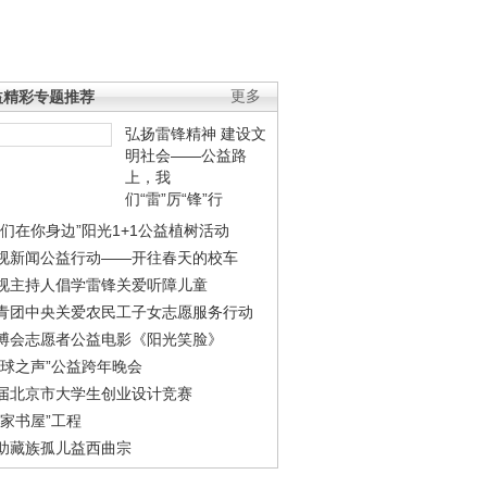
益精彩专题推荐
更多
弘扬雷锋精神 建设文
明社会——公益路
上，我
们“雷”厉“锋”行
我们在你身边”阳光1+1公益植树活动
视新闻公益行动——开往春天的校车
视主持人倡学雷锋关爱听障儿童
青团中央关爱农民工子女志愿服务行动
博会志愿者公益电影《阳光笑脸》
地球之声”公益跨年晚会
届北京市大学生创业设计竞赛
农家书屋”工程
助藏族孤儿益西曲宗