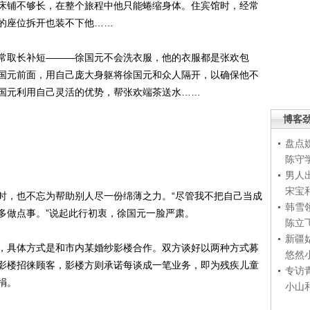
铺不够长，在整个旅程中他只能蜷缩身体。住宾馆时，经常
的座位拆开也装不下他……
取长补短———徐国元不会洗衣服，他的衣服都是张欢包
国元前面，用自己庞大身躯将徐国元和众人隔开，以确保他不
国元利用自己灵活的优势，帮张欢端茶送水……
博客
盘点
陈守
男人
宋宝
，也不忘为帮助别人尽一份绵薄之力。“尽管我不把自己当成
韩雪
多做点事。”说起此行初衷，徐国元一脸严肃。
陈立
新疆
具体方式是和市内某婚纱影楼合作。双方谈好以两种方式募
悠然
影楼招徕顾客，影楼方则承诺每谈成一笔业务，即为残疾儿童
专访
捐。
小山