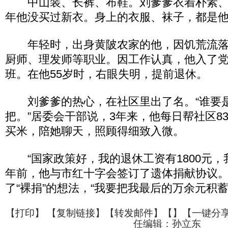
中山装、长裤、布鞋。刘爹爹衣着朴素、寒
年他没买过新衣。身上的衣服、袜子，都是
年轻时，出身黄陂农家的他，因饥荒流落
厨师、理发师等职业。因工作认真，他入了
班。在他55岁时，右眼失明，提前退休。
刘爹爹的热心，在社区里出了名。“谁要
把。”居委会干部说，3年来，他每日帮社区8
买米，陪她聊天，照顾得细致入微。
“国家政策好，我的退休工资有1800元，我
年前，他与市红十字会签订了遗体捐献协议
了“裸捐”的想法，“我要把我最后的万余元积
【
打印
】 【
复制链接
】【
转发邮件
】【
】
【一键分
任编辑：孙立东