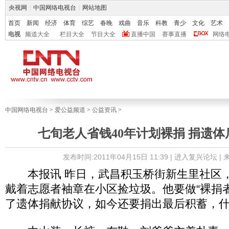
央视网
|
中国网络电视台
|
网站地图
首页
新闻
经济
体育
综艺
春晚
戏曲
音乐
科教
青少
文化
艺术
电视
频道大全
栏目大全
节目大全
直播中国
赛事直播
网络
中国网络电视台
>
爱公益频道
>
公益资讯
>
七旬老人省钱40年计划裸捐 捐遗
发布时间:2011年04月15日 11:39 |
进入复兴论坛
|
本报讯 昨日，武昌积玉桥街新生里社区，
戴着志愿者袖章在小区捡垃圾。他要做“裸捐者
了遗体捐献协议，如今还要捐出最后积蓄，