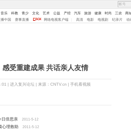
音乐
科教
青少
文化
艺术
公益
产经
汽车
旅游
健康
时尚
三农
商
直播中国
赛事直播
网络电视客户端
|
高清
电影
电视剧
纪录片
动
：感受重建成果 共话亲人友情
01 |
进入复兴论坛
| 来源：CNTV.cn |
手机看视频
今日倍思亲
2011-5-12
模心理救助
2011-5-12