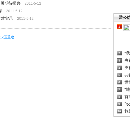
汶川期待振兴
2011-5-12
障
2011-5-12
爱公
重建实录
2011-5-12
1
灾区重建
“
2
央
3
央
4
共
5
世
6
“
7
首
8
“
9
救
10