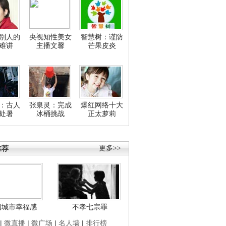
别人的
央视知性美女
智慧树：谨防
难讲
主播文馨
芒果皮炎
：古人
张泉灵：完成
爆红网络十大
处暑
冰桶挑战
正太萝莉
推荐
更多>>
国城市幸福感
不孝七宗罪
|
微直播
|
微广场
|
名人墙
|
排行榜