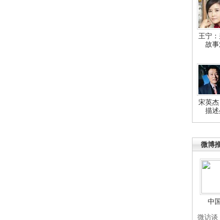
王宁：
故事
宋英杰
描述
微博
中
微访谈