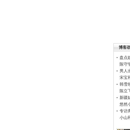
博客
盘点
陈守
男人
宋宝
韩雪
陈立
新疆
悠然
专访
小山