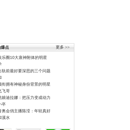
劲爆点
更多 >>
娱乐圈10大衰神附体的明星
学
出轨前最好要深思的三个问题
和
领衔拥有神秘身份背景的明星
飞飞哥
姑娘迪拉娜：把压力变成动力
小卒
青奥会俏主播陈滢：年轻真好
和溪水