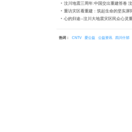
汶川地震三周年:中国交出重建答卷 
重访灾区看重建：筑起生命的坚实屏
心的归途--汶川大地震灾区民众心灵
热词：
CNTV
爱公益
公益资讯
四川什邡