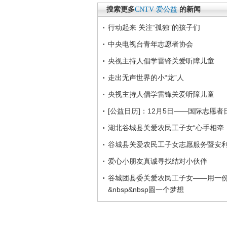
搜索更多
CNTV
爱公益
的新闻
行动起来 关注“孤独”的孩子们
中央电视台青年志愿者协会
央视主持人倡学雷锋关爱听障儿童
走出无声世界的小“龙”人
央视主持人倡学雷锋关爱听障儿童
[公益日历]：12月5日——国际志愿者
湖北谷城县关爱农民工子女“心手相牵
谷城县关爱农民工子女志愿服务暨安
爱心小朋友真诚寻找结对小伙伴
谷城团县委关爱农民工子女——用一份真心
&nbsp&nbsp圆一个梦想