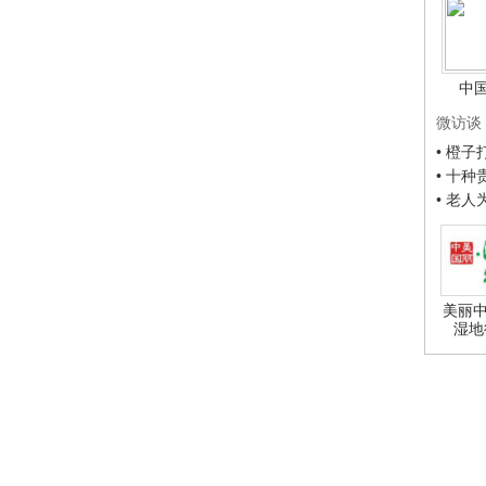
中
微访谈
• 橙
• 十
• 老
美丽中
湿地