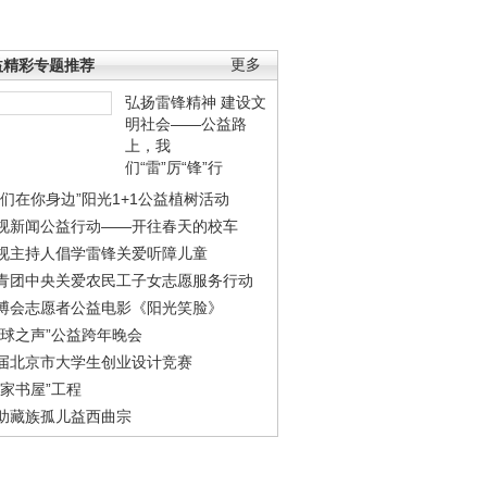
益精彩专题推荐
更多
弘扬雷锋精神 建设文
明社会——公益路
上，我
们“雷”厉“锋”行
我们在你身边”阳光1+1公益植树活动
视新闻公益行动——开往春天的校车
视主持人倡学雷锋关爱听障儿童
青团中央关爱农民工子女志愿服务行动
博会志愿者公益电影《阳光笑脸》
地球之声”公益跨年晚会
届北京市大学生创业设计竞赛
农家书屋”工程
助藏族孤儿益西曲宗