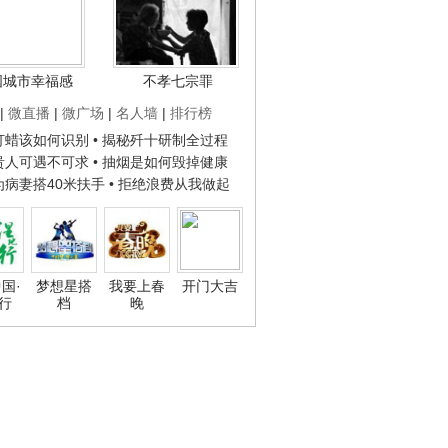
国城市幸福感
不孝七宗罪
|
微直播
|
微广场
|
名人墙
|
排行榜
子打蜡该如何识别
• 揭秘歼十研制全过程
种贵人可遇不可求
• 抽烟是如何毁掉健康
人为病妻搭40米扶手
• 拒绝浪费从我做起
国·
梦想星搭
我要上春
开门大吉
行
档
晚