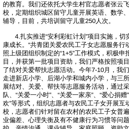
的教育。我们还依托大学生村官志愿者张云
校，定期组织城区留守儿童开展英语、数学
辅导，目前，共培训留守儿童250人次。
4.扎实推进“安利彩虹计划”项目实施，切
康成长。“共青团关爱农民工子女志愿服务行
照上级团组织制定的“1+5”工作模式，积极申
目，并获第一批项目资助，我们严格按照项
了结对关爱帮扶志愿活动。今年7-10月，我
走进新店小学、后湖小学和城内小学，与三
展结对、关爱、帮扶等志愿服务活动，通过采取
队、“关爱一小时”、“关爱一家亲”、“爱心捐赠
欢”等形式，组织志愿者与农民工子女开展互
校，志愿者们针对留在农村的农民工子女普
业偏差、心理失衡及有不健康行为习惯等问
护、亲情沟通、课业辅导、家庭照顾、资助