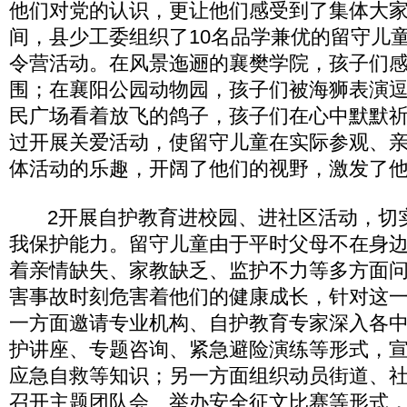
他们对党的认识，更让他们感受到了集体大
间，县少工委组织了10名品学兼优的留守儿
令营活动。在风景迤逦的襄樊学院，孩子们
围；在襄阳公园动物园，孩子们被海狮表演
民广场看着放飞的鸽子，孩子们在心中默默
过开展关爱活动，使留守儿童在实际参观、
体活动的乐趣，开阔了他们的视野，激发了
2开展自护教育进校园、进社区活动，切
我保护能力。留守儿童由于平时父母不在身
着亲情缺失、家教缺乏、监护不力等多方面
害事故时刻危害着他们的健康成长，针对这
一方面邀请专业机构、自护教育专家深入各
护讲座、专题咨询、紧急避险演练等形式，
应急自救等知识；另一方面组织动员街道、
召开主题团队会、举办安全征文比赛等形式