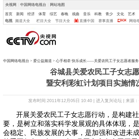
央视网
|
中国网络电视台
|
网站地图
首页
新闻
经济
体育
综艺
春晚
戏曲
音乐
科教
青少
文化
艺术
电视
频道大全
栏目大全
节目大全
直播中国
赛事直播
网络
中国网络电视台
>
爱公益频道
>
心手相牵 快乐成长——关爱农民工子女志愿者服务
谷城县关爱农民工子女志
暨安利彩虹计划项目实施情
发布时间:2011年12月05日 10:40 |
进入复兴论坛
| 来源：
开展关爱农民工子女志愿行动，是构建社
要，是树立和落实科学发展观的具体体现，
会稳定、民族发展的大事，是加强和改进未