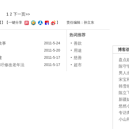
1
2
下一页>>
【
】
【一键分享
】
责任编辑：孙立东
热词推荐
故事
善款
2011-5-24
博客
用途
2011-5-20
建
慈善
2011-5-17
盘点
呼吁修改老年法
超市
2011-5-17
陈守
男人
宋宝
韩雪
陈立
新疆
悠然
专访
小山