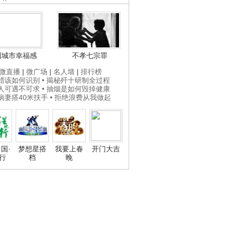
国城市幸福感
不孝七宗罪
微直播
|
微广场
|
名人墙
|
排行榜
打蜡该如何识别
• 揭秘歼十研制全过程
贵人可遇不可求
• 抽烟是如何毁掉健康
为病妻搭40米扶手
• 拒绝浪费从我做起
国·
梦想星搭
我要上春
开门大吉
行
档
晚