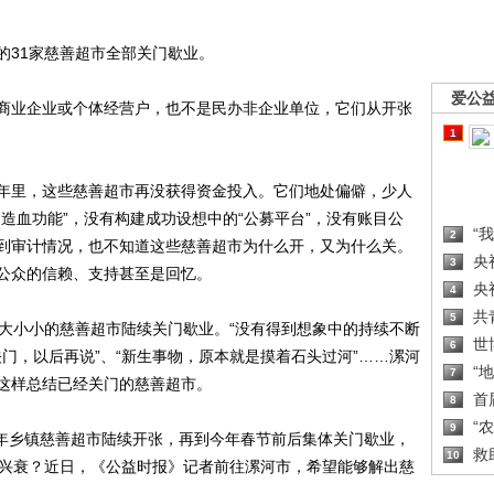
31家慈善超市全部关门歇业。
爱公
业企业或个体经营户，也不是民办非企业单位，它们从开张
1
里，这些慈善超市再没获得资金投入。它们地处偏僻，少人
造血功能”，没有构建成功设想中的“公募平台”，没有账目公
“
2
到审计情况，也不知道这些慈善超市为什么开，又为什么关。
央
3
公众的信赖、支持甚至是回忆。
央
4
共
5
小小的慈善超市陆续关门歇业。“没有得到想象中的持续不断
世
6
关门，以后再说”、“新生事物，原本就是摸着石头过河”……漯河
“
7
这样总结已经关门的慈善超市。
首
8
“
9
年乡镇慈善超市陆续开张，再到今年春节前后集体关门歇业，
救
10
浮兴衰？近日，《公益时报》记者前往漯河市，希望能够解出慈