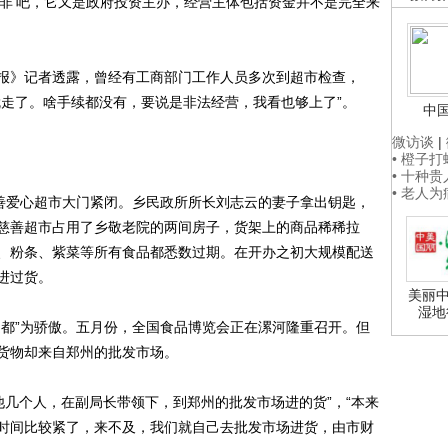
民非’吧，它又是政府投资主办，经营主体包括资金并不是完全来
》记者透露，曾经有工商部门工作人员多次到超市检查，
就走了。啥手续都没有，要说是非法经营，我看也够上了”。
中
微访谈
|
• 橙子
• 十种
• 老人
善爱心超市大门紧闭。乡民政所所长刘志云的妻子拿出钥匙，
慈善超市占用了乡敬老院的两间房子，货架上的商品稀稀拉
、粉条、紫菜等所有食品都悉数过期。在开办之初大规模配送
进过货。
美丽中
湿地
都”为骄傲。五月份，全国食品博览会正在漯河隆重召开。但
货物却来自郑州的批发市场。
他几个人，在副局长带领下，到郑州的批发市场进的货”，“本来
时间比较紧了，来不及，我们就自己去批发市场进货，由市财