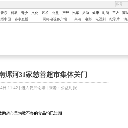
音乐
科教
青少
文化
艺术
公益
产经
汽车
旅游
健康
时尚
三农
商
直播中国
赛事直播
网络电视客户端
|
高清
电影
电视剧
纪录片
动
南漯河31家慈善超市集体关门
日 11:42 |
进入复兴论坛
| 来源：公益时报
救助超市里为数不多的食品均已过期