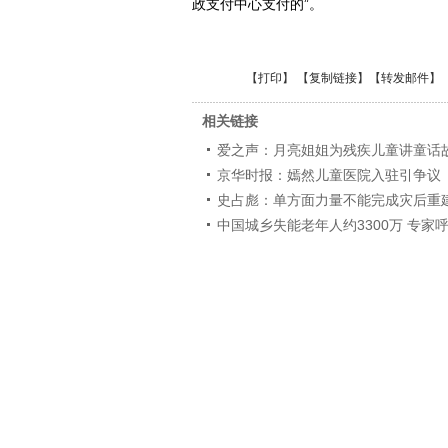
政支付中心支付的”。
【
打印
】 【
复制链接
】【
转发邮件
】
相关链接
爱之声：月亮姐姐为残疾儿童讲童话
京华时报：嫣然儿童医院入驻引争议
史占彪：单方面力量不能完成灾后重
中国城乡失能老年人约3300万 专家