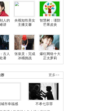
别人的
央视知性美女
智慧树：谨防
难讲
主播文馨
芒果皮炎
：古人
张泉灵：完成
爆红网络十大
处暑
冰桶挑战
正太萝莉
推荐
更多>>
国城市幸福感
不孝七宗罪