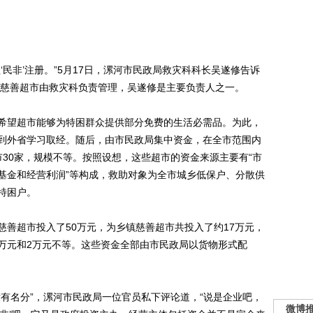
非’注册。”5月17日，漯河市民政局救灾科科长吴遂修告诉
的慈善超市由救灾科负责管理，吴遂修是主要负责人之一。
望超市能够为特困群众提供部分免费的生活必需品。为此，
到外省学习取经。随后，由市民政局集中资金，在全市范围内
30家，规模不等。按照设想，这些超市的资金来源主要有“市
基金和经营利润”等构成，救助对象为全市城乡低保户、分散供
特困户。
超市投入了50万元，为乡镇慈善超市共投入了约17万元，
、1万元和2万元不等。这些资金全部由市民政局以货物形式配
名分”，漯河市民政局一位官员私下评论道，“说是企业吧，
微博