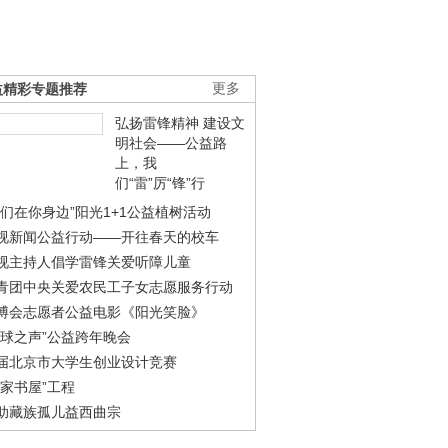
益精彩专题推荐
更多
弘扬雷锋精神 建设文
明社会——公益路
上，我
们“雷”厉“锋”行
我们在你身边”阳光1+1公益植树活动
视新闻公益行动——开往春天的校车
视主持人倡学雷锋关爱听障儿童
青团中央关爱农民工子女志愿服务行动
博会志愿者公益电影《阳光笑脸》
地球之声”公益跨年晚会
届北京市大学生创业设计竞赛
农家书屋”工程
助藏族孤儿益西曲宗