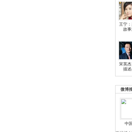
王宁：
故事
宋英杰
描述
微博
中