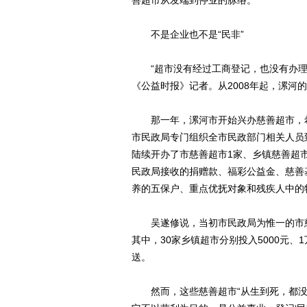
善超市从发端到停业的脉络。
不是企业也不是“民非”
“超市没有经过工商登记，也没有办理‘民
《公益时报》记者。从2008年起，漯河
那一年，漯河市开始兴办慈善超市，希
市民政局专门组织全市民政部门相关人员
陆续开办了市慈善超市1家、乡镇慈善超市
民政局接收的捐赠款、福彩公益金、慈善
养的五保户、重点优抚对象和残疾人中的
吴遂修说，当初市民政局为惟一的市慈善
其中，30家乡镇超市分别投入5000元
送。
然而，这些慈善超市“从生到死，都没有