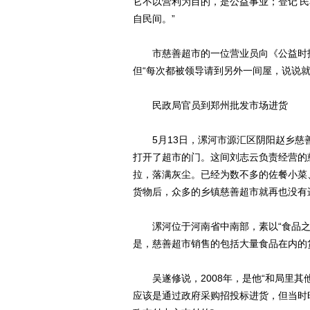
它不以营利为目的，是公益事业；登记‘
自民间。”
市慈善超市的一位营业员向《公益时报
但“每次都被领导请到另外一间屋，说说
民政局官员到郑州批发市场进货
5月13日，漯河市源汇区阴阳赵乡慈
打开了超市的门。这间刘志云负责经营的
拉，落满灰尘。已经为数不多的佐餐小菜
货物后，众多的乡镇慈善超市就再也没有
漯河位于河南省中南部，素以“食品之
是，慈善超市销售的包括大量食品在内的
吴遂修说，2008年，是他“和局里其
应该是通过政府采购招投标进货，但当时