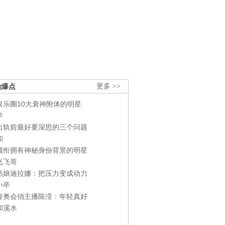
劲爆点
更多 >>
娱乐圈10大衰神附体的明星
学
出轨前最好要深思的三个问题
和
领衔拥有神秘身份背景的明星
飞飞哥
姑娘迪拉娜：把压力变成动力
小卒
青奥会俏主播陈滢：年轻真好
和溪水