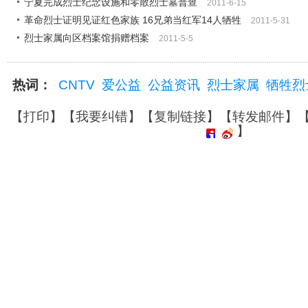
宁夏完成烈士纪念设施和零散烈士墓普查
2011-6-15
革命烈士证明见证红色家族 16兄弟当红军14人牺牲
2011-5-31
烈士家属向区档案馆捐赠档案
2011-5-5
热词：
CNTV
爱公益
公益资讯
烈士家属
牺牲烈
【
打印
】【
我要纠错
】【
复制链接
】【
转发邮件
】
】