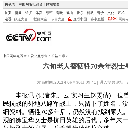
央视网
|
中国网络电视台
|
网站地图
首页
新闻
经济
体育
综艺
春晚
戏曲
音乐
科教
青少
文化
艺术
电视
频道大全
栏目大全
节目大全
直播中国
赛事直播
网络
中国网络电视台
>
爱公益频道
>
公益资讯
>
六旬老人替牺牲70余年烈士
发布时间:2011年06月30日 09:41 |
进入复兴论坛
|
本报讯 (记者朱开云 实习生赵雯倩)一位
民抗战的外地八路军战士，只留下了姓名，
细资料。牺牲70多年后，仍然没有找到家人
观的徐宝华女士是抗日英雄的后代，多年来