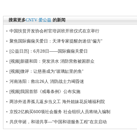
搜索更多
CNTV
爱公益
的新闻
中国扶贫开发协会村官培训班开班仪式在京举行
聚焦国际癫痫关爱日：天津专家提醒勿迷信“偏方”
[公益日历]：6月28日——国际癫痫关爱日
[视频]新疆和田：突发洪水 消防营救被困群众
[视频]微评：让慈善成为“玻璃缸里的鱼”
河南洛阳：救出26人 消防战士力竭昏迷
[视频]我国首部《戒毒条例》公布实施
两涉外送养孤儿返乡当义工 海外姐妹花反哺福利院
京投2亿购买600项社会服务 社会组织人员将纳入编制
共庆华诞，和谐共享—“中国和谐服务工程”在京启动