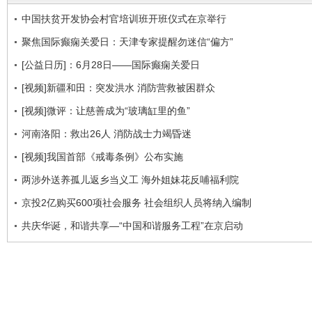
中国扶贫开发协会村官培训班开班仪式在京举行
聚焦国际癫痫关爱日：天津专家提醒勿迷信“偏方”
[公益日历]：6月28日——国际癫痫关爱日
[视频]新疆和田：突发洪水 消防营救被困群众
[视频]微评：让慈善成为“玻璃缸里的鱼”
河南洛阳：救出26人 消防战士力竭昏迷
[视频]我国首部《戒毒条例》公布实施
两涉外送养孤儿返乡当义工 海外姐妹花反哺福利院
京投2亿购买600项社会服务 社会组织人员将纳入编制
共庆华诞，和谐共享—“中国和谐服务工程”在京启动