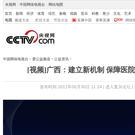
央视网
|
中国网络电视台
|
网站地图
首页
新闻
经济
体育
综艺
春晚
戏曲
音乐
科教
青少
文化
艺术
电视
频道大全
栏目大全
节目大全
直播中国
赛事直播
网络
中国网络电视台
>
爱公益频道
>
公益资讯
>
[视频]广西：建立新机制 保障医
发布时间:2011年06月30日 11:24 |
进入复兴论坛
|