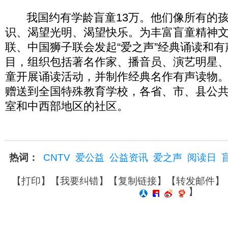
我国约有学龄盲童13万。他们像所有的孩
识、渴望光明、渴望快乐。为丰富盲童精神
联、中国狮子联会发起“爱之声”经典诵读和
目，组织包括著名作家、播音员、演艺明星
童开展诵读活动，并制作经典名作有声读物。
赠送到全国特殊教育学校，各省、市、县公
室和中西部地区的社区。
热词：
CNTV
爱公益
公益资讯
爱之声
阅读日
【
打印
】【
我要纠错
】【
复制链接
】【
转发邮件
】
】