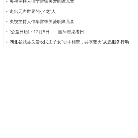
央视主持人倡学雷锋关爱听障儿童
走出无声世界的小“龙”人
央视主持人倡学雷锋关爱听障儿童
[公益日历]：12月5日——国际志愿者日
湖北谷城县关爱农民工子女“心手相牵，共享蓝天”志愿服务行动