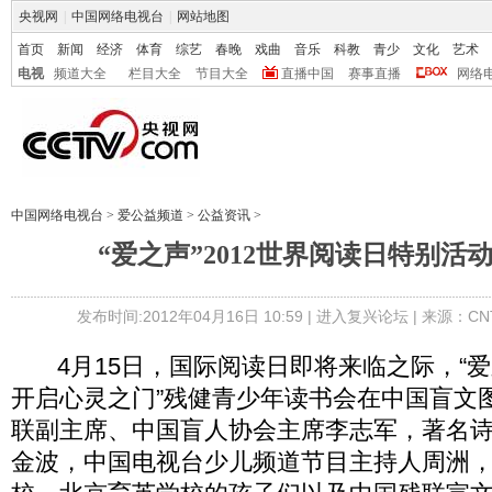
央视网
|
中国网络电视台
|
网站地图
首页
新闻
经济
体育
综艺
春晚
戏曲
音乐
科教
青少
文化
艺术
电视
频道大全
栏目大全
节目大全
直播中国
赛事直播
网络
中国网络电视台
>
爱公益频道
>
公益资讯
>
“爱之声”2012世界阅读日特别活
发布时间:2012年04月16日 10:59 |
进入复兴论坛
| 来源：CN
4月15日，国际阅读日即将来临之际，“爱
开启心灵之门”残健青少年读书会在中国盲文
联副主席、中国盲人协会主席李志军，著名
金波，中国电视台少儿频道节目主持人周洲