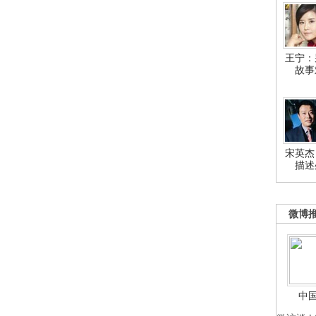
王宁：
故事
宋英杰
描述
微博
中