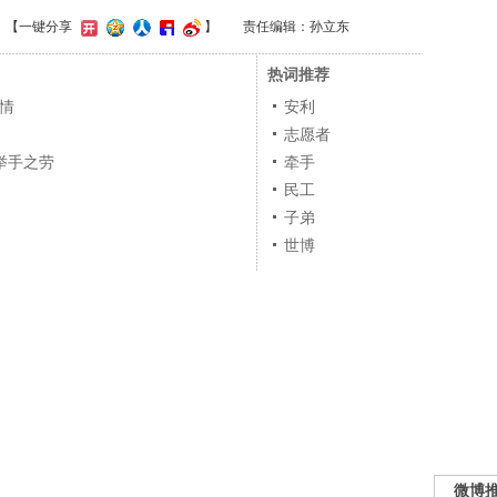
】
【一键分享
】
责任编辑：孙立东
热词推荐
激情
安利
志愿者
举手之劳
牵手
民工
子弟
世博
微博