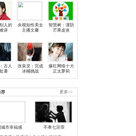
别人的
央视知性美女
智慧树：谨防
难讲
主播文馨
芒果皮炎
：古人
张泉灵：完成
爆红网络十大
处暑
冰桶挑战
正太萝莉
推荐
更多>>
国城市幸福感
不孝七宗罪