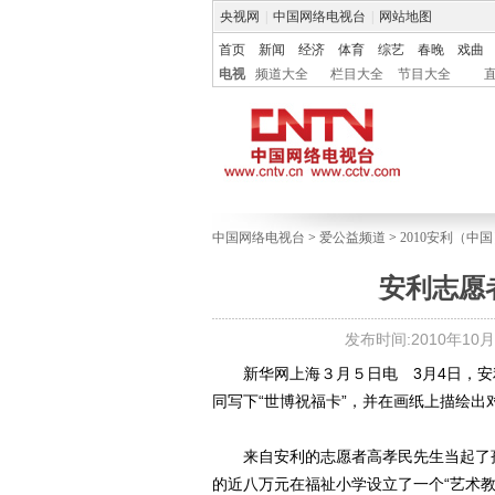
央视网
|
中国网络电视台
|
网站地图
首页
新闻
经济
体育
综艺
春晚
戏曲
电视
频道大全
栏目大全
节目大全
中国网络电视台
>
爱公益频道
>
2010安利（
安利志愿
发布时间:2010年10月27
新华网上海３月５日电 3月4日，安利
同写下“世博祝福卡”，并在画纸上描绘出
来自安利的志愿者高孝民先生当起了孩
的近八万元在福祉小学设立了一个“艺术