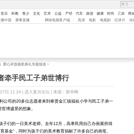
音乐
科教
青少
文化
艺术
公益
产经
汽车
旅游
健康
时尚
三农
商
直播中国
赛事直播
网络电视客户端
|
高清
电影
电视剧
纪录片
动
中国）爱心评选颁奖典礼专题报道
>
者牵手民工子弟世博行
日 11:24 |
进入复兴论坛
| 来源：新华网
公司的20多位志愿者来到奉贤金汇镇福祉小学与民工子弟一
对世博盛景的想象。
子们的一日美术老师。去年12月，高孝民用自己办画展所得
教育基金”，同时为孩子们的美术教育捐献了许多自己的画笔、