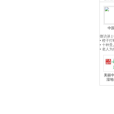
中
微访谈
|
• 橙子
• 十种
• 老人
美丽中
湿地