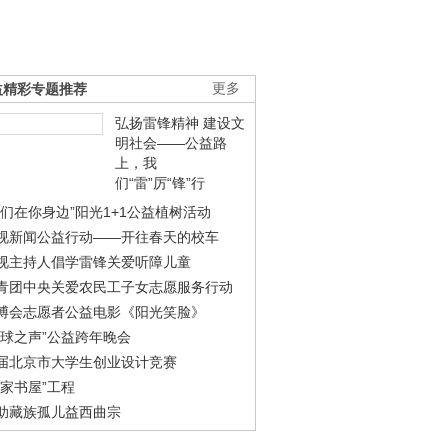
益精彩专题推荐
更多
弘扬雷锋精神 建设文
明社会——公益路
上，我
们“雷”厉“锋”行
我们在你身边”阳光1+1公益植树活动
视新闻公益行动——开往春天的校车
视主持人倡学雷锋关爱听障儿童
青团中央关爱农民工子女志愿服务行动
博会志愿者公益电影《阳光笑脸》
地球之声”公益跨年晚会
届北京市大学生创业设计竞赛
农家书屋”工程
助藏族孤儿益西曲宗