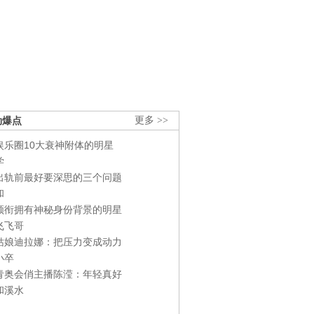
劲爆点
更多 >>
娱乐圈10大衰神附体的明星
学
出轨前最好要深思的三个问题
和
领衔拥有神秘身份背景的明星
飞飞哥
姑娘迪拉娜：把压力变成动力
小卒
青奥会俏主播陈滢：年轻真好
和溪水