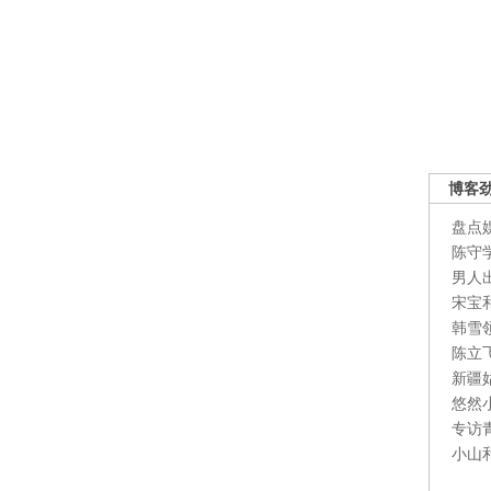
博客
盘点
陈守
男人
宋宝
韩雪
陈立
新疆
悠然
专访
小山