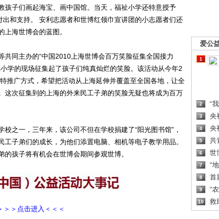
教孩子们画起海宝、画中国馆。当天，福祉小学还特意授予
付出和支持。 安利志愿者和世博红领巾宣讲团的小志愿者们还
的上海世博会的蓝图。
爱公
同主办的“中国2010上海世博会百万笑脸征集全国接力
1
祉小学的现场征集起了孩子们纯真灿烂的笑脸。该活动从今年2
的独特推广方式，希望把活动从上海延伸并覆盖至全国各地，让全
。这次征集到的上海的外来民工子弟的笑脸无疑也将成为百万
“
2
央
3
央
校之一，三年来，该公司不但在学校捐建了“阳光图书馆”，
4
共
民工子弟们的成长，为他们添置电脑、相机等电子教学用品。
5
世
弟的孩子将有机会在世博会期间参观世博。
6
“
7
首
8
“
9
救
10
＞＞＞点击进入＜＜＜