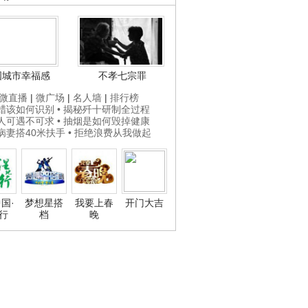
国城市幸福感
不孝七宗罪
微直播
|
微广场
|
名人墙
|
排行榜
打蜡该如何识别
• 揭秘歼十研制全过程
贵人可遇不可求
• 抽烟是如何毁掉健康
为病妻搭40米扶手
• 拒绝浪费从我做起
国·
梦想星搭
我要上春
开门大吉
行
档
晚