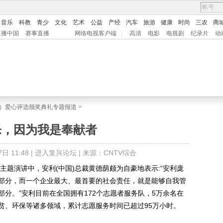
音乐
科教
青少
文化
艺术
公益
产经
汽车
旅游
健康
时尚
三农
商
直播中国
赛事直播
网络电视客户端
|
高清
电影
电视剧
纪录片
动
中国）爱心评选颁奖典礼专题报道
>
乐，因为我是奉献者
 11:48 |
进入复兴论坛
| 来源：CNTV综合
题演讲中，安利(中国)总裁黄德荫颇为自豪地表示:“安利庞
部分，而一个企业最大、最首要的社会责任，就是能够自我管
分。”安利目前在全国拥有172个志愿者服务队，5万余名在
贫、环保等诸多领域，累计志愿服务时间已超过95万小时。