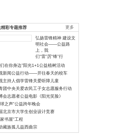
益精彩专题推荐
更多
弘扬雷锋精神 建设文
明社会——公益路
上，我
们“雷”厉“锋”行
我们在你身边”阳光1+1公益植树活动
视新闻公益行动——开往春天的校车
视主持人倡学雷锋关爱听障儿童
青团中央关爱农民工子女志愿服务行动
博会志愿者公益电影《阳光笑脸》
地球之声”公益跨年晚会
届北京市大学生创业设计竞赛
农家书屋”工程
助藏族孤儿益西曲宗