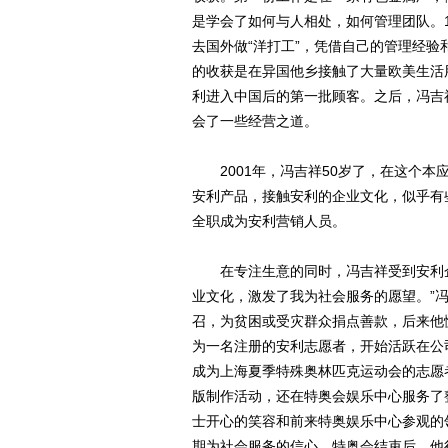
是学会了如何与人相处，如何管理团队。1
去国外做“洋打工”，凭借自己的管理经
的收获是在异国他乡接触了大量欧美生活
利进入中国后的第一批顾客。之后，冯吉
会了一些经营之道。
2001年，冯吉祥50岁了，在这个本应
安利产品，接触安利的企业文化，似乎有
全职成为安利营销人员。
在专注生意的同时，冯吉祥受到安利企
业文化，激发了我为社会服务的愿望。”
召，为贫困或受灾群众捐点善款，后来他慢
为一名注册的安利志愿者，开始活跃在公
成为上海夏季特殊奥林匹克运动会的志愿
版制作活动，还在特奥会娱乐中心服务了
士开心的笑容和前来特奥娱乐中心参观的
期为社会服务的信心。特奥会结束后，他