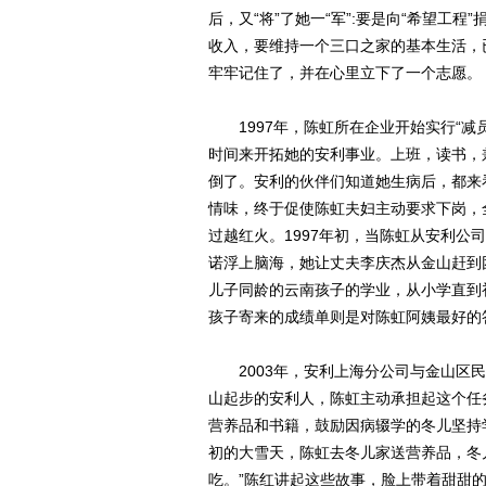
后，又“将”了她一“军”:要是向“希望工
收入，要维持一个三口之家的基本生活，
牢牢记住了，并在心里立下了一个志愿。
1997年，陈虹所在企业开始实行“减
时间来开拓她的安利事业。上班，读书，
倒了。安利的伙伴们知道她生病后，都来
情味，终于促使陈虹夫妇主动要求下岗，
过越红火。1997年初，当陈虹从安利公
诺浮上脑海，她让丈夫李庆杰从金山赶到团
儿子同龄的云南孩子的学业，从小学直到
孩子寄来的成绩单则是对陈虹阿姨最好的
2003年，安利上海分公司与金山区民
山起步的安利人，陈虹主动承担起这个任务
营养品和书籍，鼓励因病辍学的冬儿坚持
初的大雪天，陈虹去冬儿家送营养品，冬
吃。”陈红讲起这些故事，脸上带着甜甜