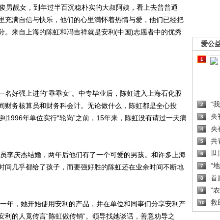
俊男靓女，到年过半百沉稳朴实的大叔阿姨，看上去普普通
里充满自信与快乐，他们的心里满怀着热情与爱，他们已经把
分。来自上海的陈虹和冯吉祥就是安利(中国)志愿者中的优秀
爱公
1
名好强上进的“乖乖女”。中专毕业后，陈虹进入上海石化股
“
间财务核算员和财务科会计。无论做什么，陈虹都是全心投
2
央
到1996年单位实行“轮岗”之前，15年来，陈虹没有请过一天病
3
央
4
共
5
世
员李庆杰结婚，两年后他们有了一个可爱的男孩。和许多上海
6
“
时间几乎都给了孩子，而要强好胜的陈虹还在业余时间不断地
7
首
8
“
9
救
一年，她开始使用安利的产品，并在单位和同事们分享安利产
10
安利的人竟传言“陈虹做传销”。领导找她谈话，善意劝导之