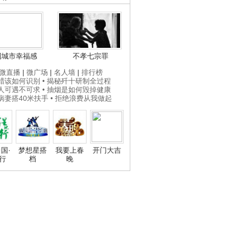
国城市幸福感
不孝七宗罪
微直播
|
微广场
|
名人墙
|
排行榜
打蜡该如何识别
• 揭秘歼十研制全过程
贵人可遇不可求
• 抽烟是如何毁掉健康
为病妻搭40米扶手
• 拒绝浪费从我做起
国·
梦想星搭
我要上春
开门大吉
行
档
晚