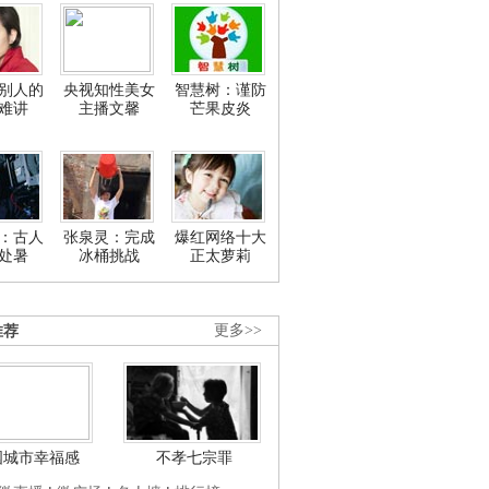
别人的
央视知性美女
智慧树：谨防
难讲
主播文馨
芒果皮炎
：古人
张泉灵：完成
爆红网络十大
处暑
冰桶挑战
正太萝莉
推荐
更多>>
国城市幸福感
不孝七宗罪