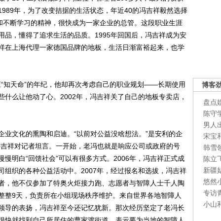
989年，为了改变拮据的生活状态，年近40的冯吉祥毅然选择
验和不断学习的精神，很快成为一家企业的总管。这段职业生涯
用品，懂得了追求生活的品质。1995年回国后，冯吉祥成为安
祥在上海代理一家德国品牌的地板，生活日渐富裕起来，也学
“知天命”的年纪，他却再次考虑自己的职业规划——长期使用
博客
些什么让他动了心。2002年，冯吉祥关了自己的地板专卖店，
盘点
陈守
男人
业文化的熏陶和启迪。“以前对公益没啥想法。”是安利的企
宋宝
冯吉祥对记者坦言。一开始，老冯也就是响应公司或政府的号
韩雪
慢明白“回馈社会”可以有很多方式。2006年，冯吉祥正式成
陈立
新疆
司组织的各种公益活动中。2007年，经过报名和选拔，冯吉祥
悠然
者，他不仅参加了特奥火炬接力跑、志愿者与智障人士千人陶
专访
整整9天，负责所在小组现场秩序维护。来自世界各地智障人
小山
领导的表扬，冯吉祥至今还记忆犹新。那次经历坚定了老冯长
很快就找到自己所居住的曹家渡街道，表示要为当地的智障人