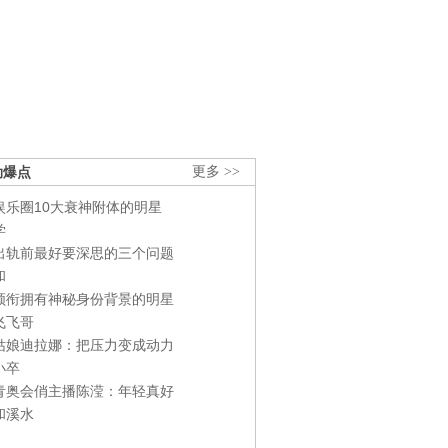
劲爆点
更多 >>
娱乐圈10大衰神附体的明星
学
出轨前最好要深思的三个问题
和
领衔拥有神秘身份背景的明星
飞飞哥
姑娘迪拉娜：把压力变成动力
小卒
青奥会俏主播陈滢：年轻真好
和溪水