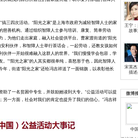
搞三四次活动。“阳光之家”是上海市政府为减轻智障人士的家
王宁：
的慈善机构。通过组织智障人士参与培训、康复、简单劳动
故事
力，为他们走出家庭，融入社会提供平台。曹家渡街道的“阳光
他的安利伙伴，和智障人士举行茶话会，一起劳动，还教女孩如何
利伙伴一开始很难融入这群人的世界。“我们慢慢学会包容，学
。”“阳光之家”的人其实都很单纯，喜怒形于色，因此智障人
宋英杰
今年，街道“阳光之家”还给冯吉祥送了一面锦旗，以表彰他长
描述
助了一名贫困中专生，并鼓励她读到大专。“公益活动可以提
微博
；另一方面，社会对我们的肯定也提升了我们的信心。”冯吉祥
中