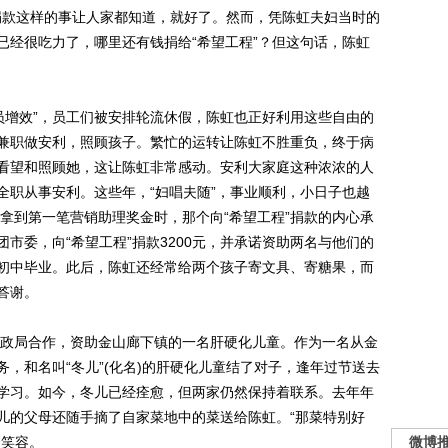
程”捐款这样的事让人家都知道，就好了。然而，凭陈虹夫妇当时的
已经很吃力了，哪里还有钱捐给“希望工程”？但这句话，陈虹
员增效”，员工们被安排轮流休假，陈虹也正好利用这些自由的
兼职做安利，照顾孩子。繁忙的运转让陈虹不胜重负，终于病
看望和照顾她，这让陈虹非常感动。安利大家庭这种浓浓的人
全职从事安利。这些年，“妇唱夫随”，事业顺利，小日子也越
司拿到第一笔营销助理奖金时，那个向“希望工程”捐款的内心承
市委，向“希望工程”捐款3200元，并承诺资助两名与他们的
初中毕业。此后，陈虹还经常给两个孩子寄文具、寄糖果，而
答谢。
政局合作，资助金山廊下镇的一名肝硬化儿童。作为一名从金
，和名叫“冬儿”(化名)的肝硬化儿童结了对子，逢年过节送去
学习。如今，冬儿已经痊愈，但两家仍然保持着联系。去年年
儿的父母还随手摘了自家菜地中的菜送给陈虹。“那菜特别好
的笑容。
微博