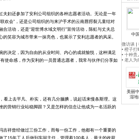
夫妇还参加了安利公司组织的各种志愿者活动。无论是一年
童联欢会”，还是公司组织的与来沪手术的云南唇腭裂儿童结对
融合活动，还是“迎世博水域文明行”宣传活动，陈虹与丈夫总
中
心的笑容为城市带来一抹亮色，也展示了安利志愿者的风采。
微访谈
|
• 橙子
的决定，因为自由的从业时间、内心的成就愉悦，这种满足
• 十种
• 老人
更有使命感，作为安利的一员普通志愿者，我常与伙伴们分享如
美丽中
湿地
，看上去平凡、朴实，还有几分腼腆，说起话来慢条斯理。这
挫的营销行业站稳脚跟？又是怎样的信念让他成为一名活跃的
吉祥曾经做过三份工作，而每一份工作，他都有一个重要的
了15年工人后做到车间主任，管理着100多人，最大的收获