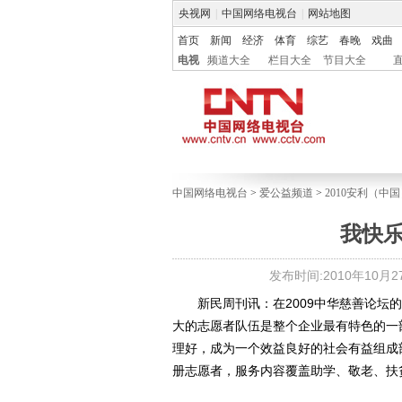
央视网
|
中国网络电视台
|
网站地图
首页
新闻
经济
体育
综艺
春晚
戏曲
电视
频道大全
栏目大全
节目大全
中国网络电视台
>
爱公益频道
>
2010安利（
我快
发布时间:2010年10月27日
新民周刊讯：在2009中华慈善论坛的主
大的志愿者队伍是整个企业最有特色的一
理好，成为一个效益良好的社会有益组成部
册志愿者，服务内容覆盖助学、敬老、扶