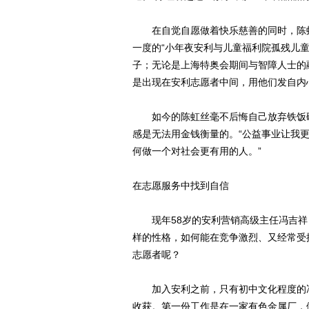
在自觉自愿做着快乐慈善的同时，陈虹
一度的“小年夜安利与儿童福利院孤残儿
子；无论是上海特奥会期间与智障人士的
是出现在安利志愿者中间，用他们发自内
如今的陈虹丝毫不后悔自己放弃铁饭碗
感是无法用金钱衡量的。“公益事业让我
何做一个对社会更有用的人。”
在志愿服务中找到自信
现年58岁的安利营销高级主任冯吉祥
样的性格，如何能在竞争激烈、又经常受
志愿者呢？
加入安利之前，只有初中文化程度的冯
收获。第一份工作是在一家有色金属厂，做