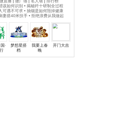
微直播
|
微广场
|
名人墙
|
排行榜
打蜡该如何识别
• 揭秘歼十研制全过程
贵人可遇不可求
• 抽烟是如何毁掉健康
为病妻搭40米扶手
• 拒绝浪费从我做起
国·
梦想星搭
我要上春
开门大吉
行
档
晚