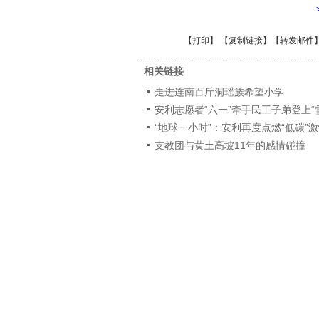
【
打印
】 【
复制链接
】【
转发邮件
相关链接
走进连南百斤洞瑶族希望小学
安利志愿者“六一”牵手民工子弟登上“
“地球一小时”：安利再度点燃“低碳”
支教团与黄土高坡11年的感情碰撞