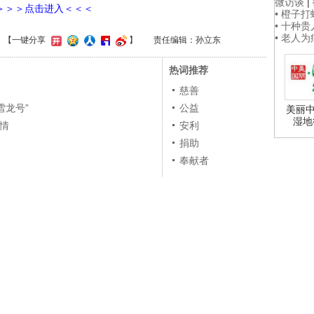
微访谈
|
＞＞＞点击进入＜＜＜
• 橙子
• 十种
• 老人
】
【一键分享
】
责任编辑：孙立东
热词推荐
慈善
雪龙号”
公益
美丽中
湿地
激情
安利
捐助
奉献者