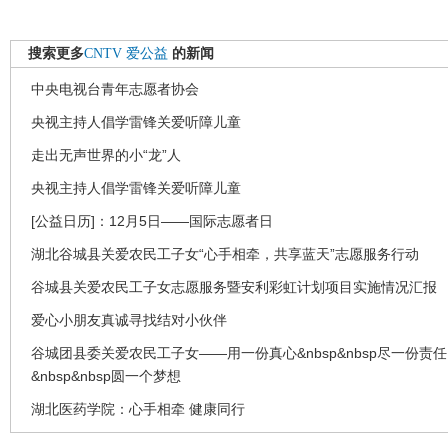
搜索更多
CNTV
爱公益
的新闻
中央电视台青年志愿者协会
央视主持人倡学雷锋关爱听障儿童
走出无声世界的小“龙”人
央视主持人倡学雷锋关爱听障儿童
[公益日历]：12月5日——国际志愿者日
湖北谷城县关爱农民工子女“心手相牵，共享蓝天”志愿服务行动
谷城县关爱农民工子女志愿服务暨安利彩虹计划项目实施情况汇报
爱心小朋友真诚寻找结对小伙伴
谷城团县委关爱农民工子女——用一份真心&nbsp&nbsp尽一份责任
&nbsp&nbsp圆一个梦想
湖北医药学院：心手相牵 健康同行