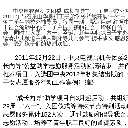
中央电视台机关团委“成长向导”打工子弟学校公益
2011年与石景山华奥打工子弟学校持续开展“一对一
名中学生的校外辅导员，每周一期，帮助组建“红领巾
于社会流动中的打工子弟提供接触社会，增强自信，
会。同时在入团、六一、圣诞、新年等特殊日子举办
邀请少儿频道主持人鞠萍等共同参与“携手成长 感恩
会，受到孩子们的热烈欢迎。
2011年12月22日，中央电视台机关团委2
长向导”公益助学志愿服务活动圆满结束，并
推荐项目，入选团中央2012年初集结出版的
子女志愿服务行动工作案例汇编》。
“成长向导”助学项目自3月起启动，共组
29周，“六一”、入团仪式等特殊节点特别活
志愿服务累计152人次。通过鼓励和倡导我
志愿活动，培养了青年职工良好的道德素质