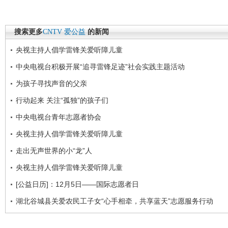
搜索更多
CNTV
爱公益
的新闻
央视主持人倡学雷锋关爱听障儿童
中央电视台积极开展“追寻雷锋足迹”社会实践主题活动
为孩子寻找声音的父亲
行动起来 关注“孤独”的孩子们
中央电视台青年志愿者协会
央视主持人倡学雷锋关爱听障儿童
走出无声世界的小“龙”人
央视主持人倡学雷锋关爱听障儿童
[公益日历]：12月5日——国际志愿者日
湖北谷城县关爱农民工子女“心手相牵，共享蓝天”志愿服务行动