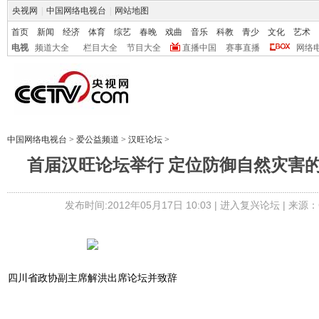
央视网
|
中国网络电视台
|
网站地图
首页
新闻
经济
体育
综艺
春晚
戏曲
音乐
科教
青少
文化
艺术
电视
频道大全
栏目大全
节目大全
直播中国
赛事直播
网络
中国网络电视台
>
爱公益频道
>
汉旺论坛
>
首届汉旺论坛举行 定位防御自然灾害
发布时间:2012年05月17日 10:03 |
进入复兴论坛
| 来源：
四川省政协副主席解洪出席论坛并致辞