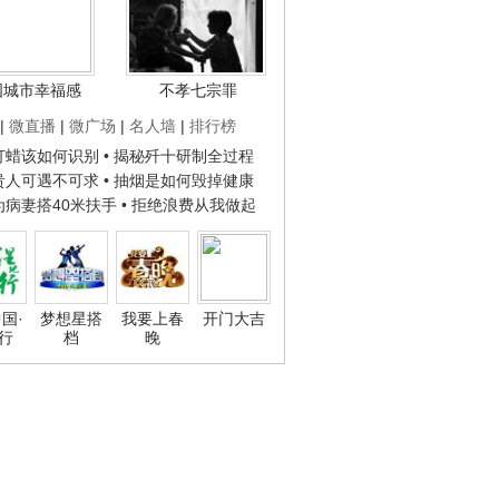
国城市幸福感
不孝七宗罪
|
微直播
|
微广场
|
名人墙
|
排行榜
子打蜡该如何识别
• 揭秘歼十研制全过程
种贵人可遇不可求
• 抽烟是如何毁掉健康
人为病妻搭40米扶手
• 拒绝浪费从我做起
国·
梦想星搭
我要上春
开门大吉
行
档
晚