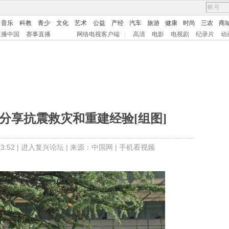
音乐
科教
青少
文化
艺术
公益
产经
汽车
旅游
健康
时尚
三农
商
直播中国
赛事直播
网络电视客户端
|
高清
电影
电视剧
纪录片
动
分享抗震救灾和重建经验[组图]
:52 |
进入复兴论坛
| 来源：中国网 |
手机看视频