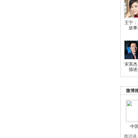
王宁：
故事
宋英杰
描述
微博
中
微访谈