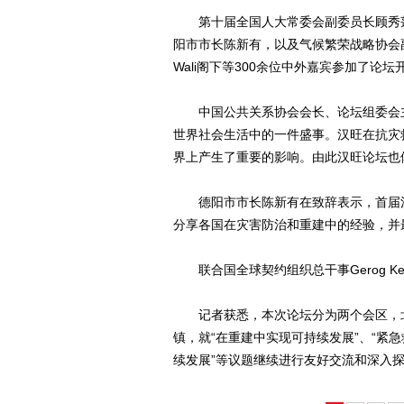
第十届全国人大常委会副委员长顾秀莲
阳市市长陈新有，以及气候繁荣战略协会副主席La
Wali阁下等300余位中外嘉宾参加了论坛
中国公共关系协会会长、论坛组委会主
世界社会生活中的一件盛事。汉旺在抗灾
界上产生了重要的影响。由此汉旺论坛也
德阳市市长陈新有在致辞表示，首届汉旺
分享各国在灾害防治和重建中的经验，并
联合国全球契约组织总干事Gerog Ke
记者获悉，本次论坛分为两个会区，北
镇，就“在重建中实现可持续发展”、“紧
续发展”等议题继续进行友好交流和深入