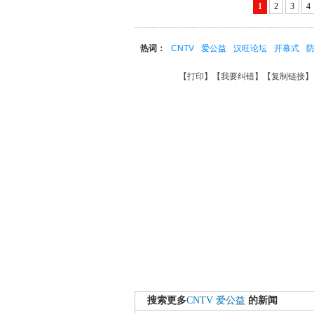
1
2
3
4
热词：
CNTV
爱公益
汉旺论坛
开幕式
【
打印
】【
我要纠错
】【
复制链接
】
搜索更多
CNTV
爱公益
的新闻