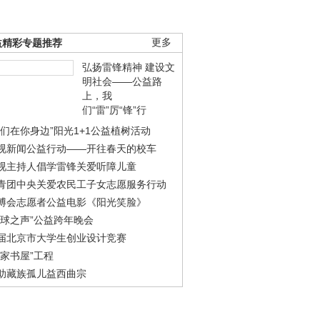
益精彩专题推荐
更多
弘扬雷锋精神 建设文
明社会——公益路
上，我
们“雷”厉“锋”行
我们在你身边”阳光1+1公益植树活动
视新闻公益行动——开往春天的校车
视主持人倡学雷锋关爱听障儿童
青团中央关爱农民工子女志愿服务行动
博会志愿者公益电影《阳光笑脸》
地球之声”公益跨年晚会
届北京市大学生创业设计竞赛
农家书屋”工程
助藏族孤儿益西曲宗