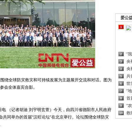
爱公
1
“
2
央
3
央
4
共
5
坛围绕全球防灾救灾和可持续发展为主题展开交流和对话。图为
世
6
参会全体嘉宾合影。
“
7
首
8
“
9
日电 （记者胡迪 刘宇明玄萱）今天，由四川省德阳市人民政府
救
10
会共同举办的首届“汉旺论坛”在北京举行。论坛围绕全球防灾
。