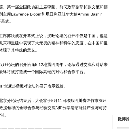
、第十届全国政协副主席李蒙、前民政部副部长张文范和德
wrence Bloom和尼日利亚驻华大使Aminu Bashir
开幕式。
席苏秋成在开幕式上说，汉旺论坛的召开不仅是中国，也是
救灾和重建中表现了大无畏的精神和科学的态度，在中国和世
体现了其特殊的意义。
论坛的召开恰逢5.12地震四周年，论坛通过交流和对话来
最终将被打造成一个国际高端的对话和合作平台。
ll 也通过视频对论坛的召开表示祝贺。
京分论坛结束后，大会将于5月11日移师四川省绵竹市汉旺
急救援领域的全球合作与经验交流”和“分享清洁能源产业与可持
探讨。
微博