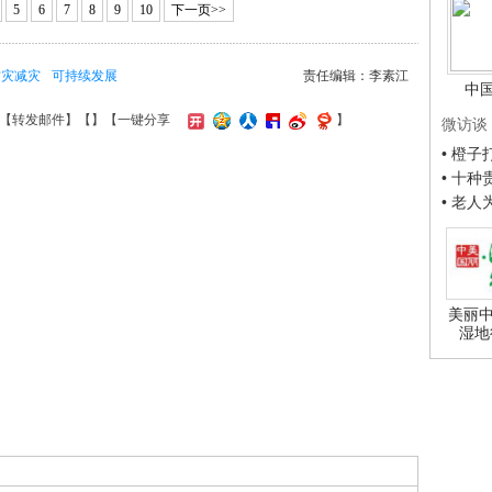
5
6
7
8
9
10
下一页>>
防灾减灾
可持续发展
责任编辑：李素江
中
【
转发邮件
】【
】
【一键分享
】
微访谈
• 橙
• 十
• 老
美丽中
湿地