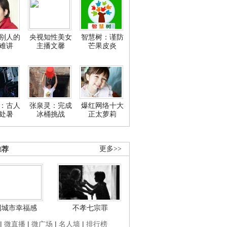
别人的
央视知性美女
智慧树：谨防
难讲
主播文馨
芒果皮炎
：古人
张泉灵：完成
爆红网络十大
处暑
冰桶挑战
正太萝莉
推荐
更多>>
国城市幸福感
不孝七宗罪
|
微直播
|
微广场
|
名人墙
|
排行榜