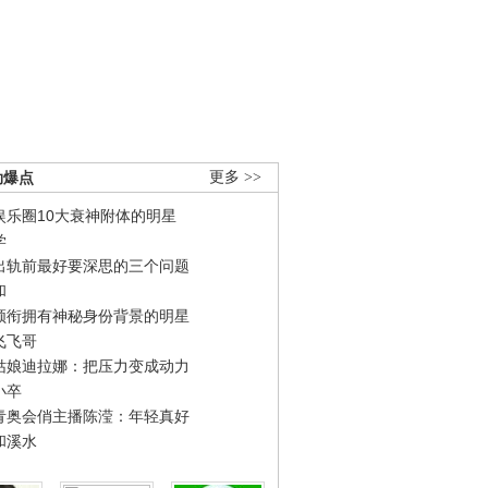
劲爆点
更多 >>
娱乐圈10大衰神附体的明星
学
出轨前最好要深思的三个问题
和
领衔拥有神秘身份背景的明星
飞飞哥
姑娘迪拉娜：把压力变成动力
小卒
青奥会俏主播陈滢：年轻真好
和溪水