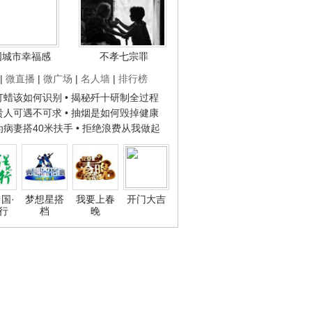
国城市幸福感
不孝七宗罪
|
微直播
|
微广场
|
名人墙
|
排行榜
子打蜡该如何识别
• 揭秘歼十研制全过程
种贵人可遇不可求
• 抽烟是如何毁掉健康
人为病妻搭40米扶手
• 拒绝浪费从我做起
国·
梦想星搭
我要上春
开门大吉
行
档
晚