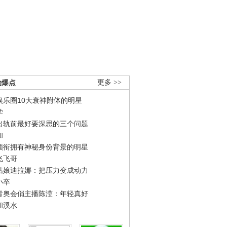
劲爆点
更多 >>
娱乐圈10大衰神附体的明星
学
出轨前最好要深思的三个问题
和
领衔拥有神秘身份背景的明星
飞飞哥
姑娘迪拉娜：把压力变成动力
小卒
青奥会俏主播陈滢：年轻真好
和溪水