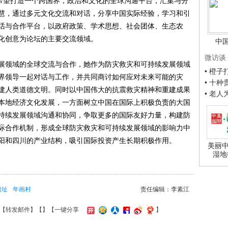
，希望打造一个跨国界，政治和文化的全球沟通平台，汇集与分
慧，通过多元文化交流和对话，分享中国实际经验，学习和引
话与合作平台，以政府政策、学术思想、社会团体、生态农
化创意为论坛的主要交流领域。
中
微访谈
领域的全球交流与合作，她作为防灾救灾和可持续发展领域
• 橙
界领导一起对话与工作，并共同商讨如何应对未来可能的灾
• 十
建人类道德文明。同时以中国伟大的抗震救灾精神和重建成果
• 老
本地经济文化发展，一方面树立中国在国际上积极负责的大国
持续发展领域沟通和协同，争取更多的国际友好力量，构建防
际合作机制，形成全球防灾救灾和可持续发展领域的影响力中
阳和四川的产业结构，吸引国际投资产生长期积极作用。
美丽中
湿地
遗址
年画村
责任编辑：李素江
【
转发邮件
】【
】
【一键分享
】