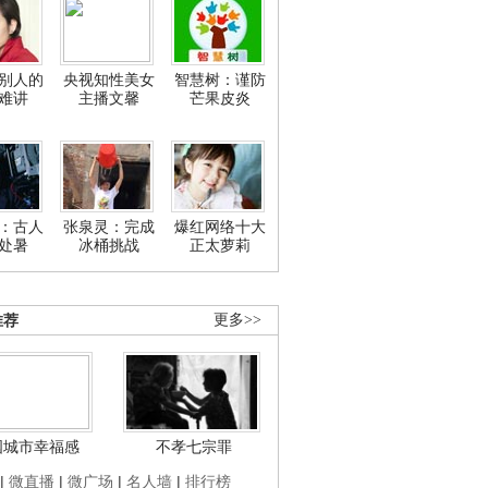
别人的
央视知性美女
智慧树：谨防
难讲
主播文馨
芒果皮炎
：古人
张泉灵：完成
爆红网络十大
处暑
冰桶挑战
正太萝莉
推荐
更多>>
国城市幸福感
不孝七宗罪
|
微直播
|
微广场
|
名人墙
|
排行榜