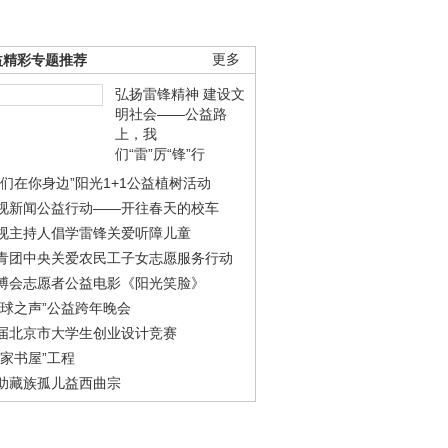
益精彩专题推荐
更多
弘扬雷锋精神 建设文
明社会——公益路
上，我
们“雷”厉“锋”行
我们在你身边”阳光1+1公益植树活动
视新闻公益行动——开往春天的校车
视主持人倡学雷锋关爱听障儿童
青团中央关爱农民工子女志愿服务行动
博会志愿者公益电影《阳光笑脸》
地球之声”公益跨年晚会
届北京市大学生创业设计竞赛
农家书屋”工程
助藏族孤儿益西曲宗