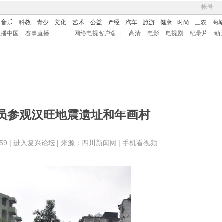
音乐
科教
青少
文化
艺术
公益
产经
汽车
旅游
健康
时尚
三农
商
直播中国
赛事直播
网络电视客户端
|
高清
电影
电视剧
纪录片
动
员参观汉旺地震遗址和年画村
9 |
进入复兴论坛
| 来源：四川新闻网 |
手机看视频