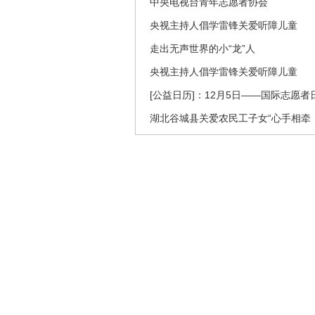
中央电视台青年志愿者协会
央视主持人倡学雷锋关爱听障儿童
走出无声世界的小“龙”人
央视主持人倡学雷锋关爱听障儿童
[公益日历]：12月5日——国际志愿者
湖北谷城县关爱农民工子女“心手相牵