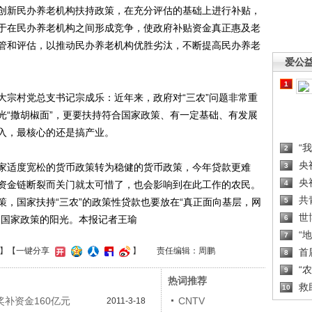
创新民办养老机构扶持政策，在充分评估的基础上进行补贴，
于在民办养老机构之间形成竞争，使政府补贴资金真正惠及老
管和评估，以推动民办养老机构优胜劣汰，不断提高民办养老
爱公
1
宗村党总支书记宗成乐：近年来，政府对“三农”问题非常重
光“撒胡椒面”，更要扶持符合国家政策、有一定基础、有发展
入，最核心的还是搞产业。
“
2
央
适度宽松的货币政策转为稳健的货币政策，今年贷款更难
3
央
资金链断裂而关门就太可惜了，也会影响到在此工作的农民。
4
共
，国家扶持“三农”的政策性贷款也要放在“真正面向基层，网
5
世
到国家政策的阳光。本报记者王瑜
6
“
7
】
【一键分享
】
责任编辑：周鹏
首
8
“
9
热词推荐
救
10
补资金160亿元
CNTV
2011-3-18