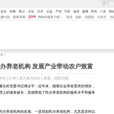
音乐
科教
青少
文化
艺术
公益
产经
汽车
旅游
健康
时尚
三农
商
直播中国
赛事直播
网络电视客户端
|
高清
电影
电视剧
纪录片
动
民生
>
办养老机构 发展产业带动农户致富
日 13:46 |
进入复兴论坛
| 来源：农民日报
头村党委书记傅企平：近年来，随着社会养老需求的增加，
理上的诸多缺失，直接降低了民办养老机构的服务水平和服务
办养老机构的发展。一是鼓励民办养老机构，尤其是农村以