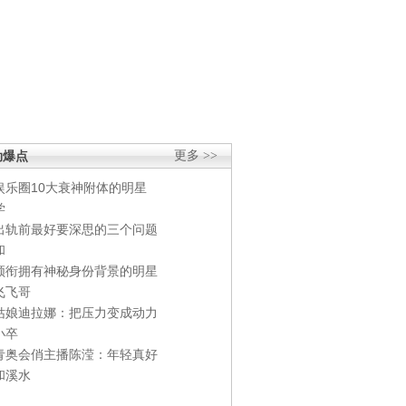
劲爆点
更多 >>
娱乐圈10大衰神附体的明星
学
出轨前最好要深思的三个问题
和
领衔拥有神秘身份背景的明星
飞飞哥
姑娘迪拉娜：把压力变成动力
小卒
青奥会俏主播陈滢：年轻真好
和溪水