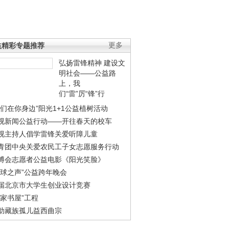
益精彩专题推荐
更多
弘扬雷锋精神 建设文
明社会——公益路
上，我
们“雷”厉“锋”行
我们在你身边”阳光1+1公益植树活动
视新闻公益行动——开往春天的校车
视主持人倡学雷锋关爱听障儿童
青团中央关爱农民工子女志愿服务行动
博会志愿者公益电影《阳光笑脸》
地球之声”公益跨年晚会
届北京市大学生创业设计竞赛
农家书屋”工程
助藏族孤儿益西曲宗