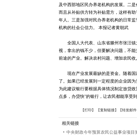
及中西部地区民办养老机构的发展。二是
而且从补贴供方转为补贴需方，这样有助
年人。三是加强对民办养老机构的日常监
机构的社会公信力。 本报记者黄朝武
全国人大代表、山东省滕州市张汪镇大
视，拿出的钱不少，但要解决问题，不能
前途的产业。解决农村问题、增加农民收
现在产业发展最缺的是资金。随着国家
了。如果已经发展到一定程度的企业因为
为此建议银行要根据具体情况制定放贷政策
点多，办贷快”的银行，让农民都能享受
【
打印
】 【
复制链接
】【
转发邮件
相关链接
中央财政今年预算农民公益事业项目奖