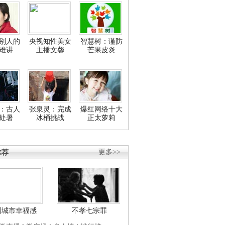
别人的
央视知性美女
智慧树：谨防
难讲
主播文馨
芒果皮炎
：古人
张泉灵：完成
爆红网络十大
处暑
冰桶挑战
正太萝莉
推荐
更多>>
国城市幸福感
不孝七宗罪