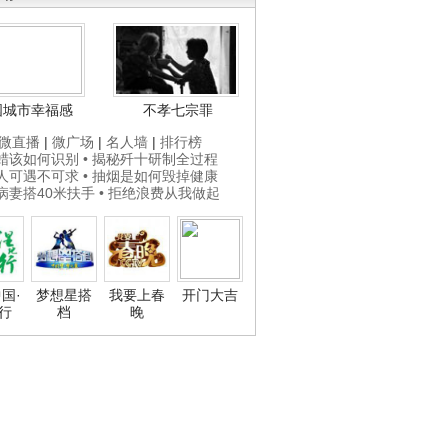
国城市幸福感
不孝七宗罪
微直播
|
微广场
|
名人墙
|
排行榜
打蜡该如何识别
• 揭秘歼十研制全过程
贵人可遇不可求
• 抽烟是如何毁掉健康
为病妻搭40米扶手
• 拒绝浪费从我做起
国·
梦想星搭
我要上春
开门大吉
行
档
晚