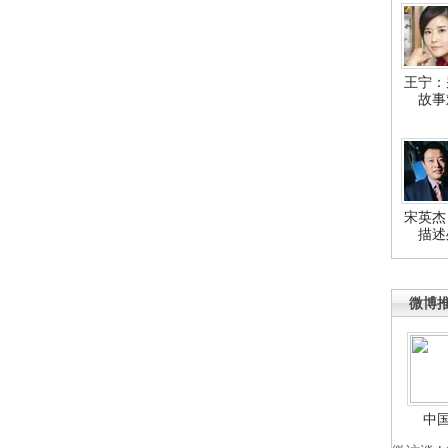
王宁：
故事
宋英杰
描述
微博
中