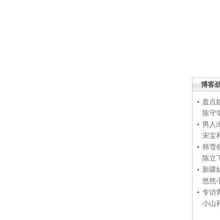
博客
盘点
陈守
男人
宋宝
韩雪
陈立
新疆
悠然
专访
小山