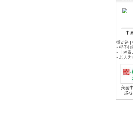
中
微访谈
|
• 橙子
• 十种
• 老人
美丽中
湿地