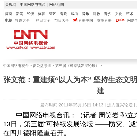
央视网
|
中国网络电视台
|
网站地图
首页
新闻
经济
体育
综艺
春晚
戏曲
音乐
科教
青少
文化
艺术
电视
频道大全
栏目大全
节目大全
直播中国
赛事直播
网络
中国网络电视台
>
爱公益频道
>
第三届《可持续发展论坛》
>
张文范：重建须“以人为本” 坚持生态文
建
发布时间:2011年05月16日 14:13 |
进入复兴论坛
|
中国网络电视台讯：（记者 周笑岩 孙立东 
13日，第三届“可持续发展论坛”——防灾、
在四川德阳隆重召开。