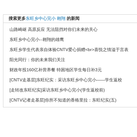
搜索更多
东旺乡中心完小
翱翔
的新闻
山路崎岖 高原反应 无法阻挡对你们未来的关心
东旺乡中心完小--翱翔的雄鹰
东旺乡学生代表亲自体验CNTV爱心捐赠<br>喜悦之情溢于言表
阳光同行：你的未来我们关注
财政年投160亿补营养餐 特困地区学生每日补3元
[CNTV走基层]东旺纪实：采访东旺乡中心完小——学生返校
[走转改东旺纪实]采访东旺乡中心完小(学生返校前)
[CNTV记者走基层]你所不知道的香格里拉：东旺纪实(五)