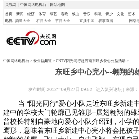
央视网
|
中国网络电视台
|
网站地图
首页
新闻
经济
体育
综艺
春晚
戏曲
音乐
科教
青少
文化
艺术
电视
频道大全
栏目大全
节目大全
直播中国
赛事直播
网络
中国网络电视台
>
爱公益频道
>
CNTV阳光同行赴云南东旺乡爱心公益活动
>
东旺乡中心完小--翱翔的
发布时间:2012年09月27日 09:52 |
进入复兴论坛
| 来源：
当 “阳光同行”爱心小队走近东旺乡新建
建中的学校大门轮廓已见雏形--展翅翱翔的
普校长特别自豪地向爱心小队介绍到，小学
鹰形，意味着东旺乡新建中心完小将会把孩