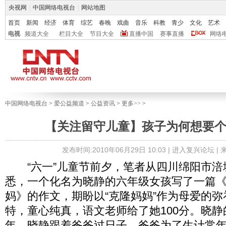
央视网
|
中国网络电视台
|
网站地图
首页
新闻
经济
体育
综艺
春晚
戏曲
音乐
科教
青少
文化
艺术
电视
频道大全
栏目大全
节目大全
直播中国
赛事直播
网络
中国网络电视台
>
爱公益频道
>
公益资讯
>
更多>>
>
【关注留守儿童】孩子为何想要个
发布时间:2010年06月29日 10:03 |
进入复兴论坛
|
“六一”儿童节前夕，笔者从四川绵阳市涪
悉，一个化名为晓静的六年级女孩写了一篇
妈》的作文，期盼以“克隆妈妈”作为母爱的
特，童心纯真，语文老师给了她100分。晓
年，晓静跟着爸爸过日子。爸爸为了生计常