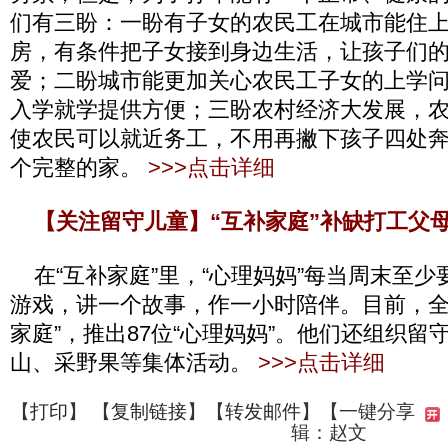
们有三盼：一盼有子女的农民工在城市能住
房，有条件把子女接到身边生活，让孩子们
爱；二盼城市能更加关心农民工子女的上学
入学就学提供方便；三盼农村经济大发展，
使农民可以就近务工，不用再撇下孩子四处
个完整的家。
>>>点击详细
【关注留守儿童】“互补家庭”补缺打工父
在“互补家庭”里，“心理妈妈”每当周末至少
游戏，讲一个故事，作一小时陪伴。目前，全乡
家庭”，推出87位“心理妈妈”。他们还组织留
山、采野果等集体活动。
>>>点击详细
【
打印
】 【
复制链接
】【
转发邮件
】【一键分享
辑：赵文