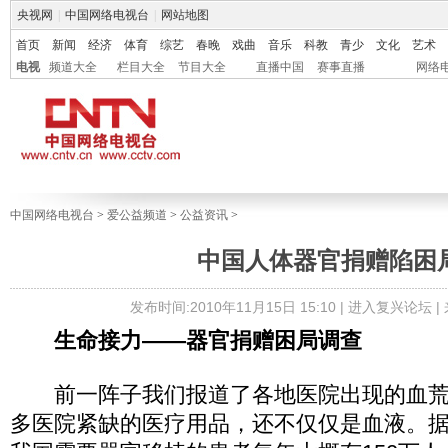
央视网
|
中国网络电视台
|
网站地图
首页
新闻
经济
体育
综艺
春晚
戏曲
音乐
科教
青少
文化
艺术
电视
频道大全
栏目大全
节目大全
直播中国
赛事直播
网络
中国网络电视台
>
爱公益频道
>
公益资讯
>
中国人体器官捐赠陷困
发布时间:2010年11月15日 15:10 |
进入复兴论坛
|
生命接力——器官捐赠困局调查
前一阵子我们报道了各地医院出现的血荒
多医院紧缺的医疗用品，还不仅仅是血液。