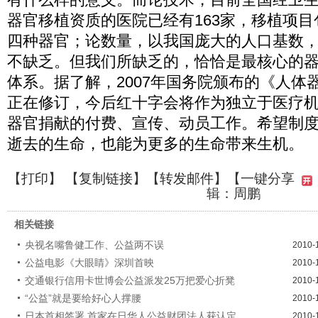
器官移植资质的医院已经有163家，移植项
四种器官；论数量，以我国庞大的人口基数
不缺乏。但我们所缺乏的，恰恰是最核心的
体系。据了解，2007年国务院颁布的《人体
正在修订，今后红十字会将作为独立于医疗
器官捐献的付费、宣传、动员工作。希望制
逝去的生命，也能为更多的生命带来生机。
【
打印
】 【
复制链接
】【
转发邮件
】
【一键分享
辑：周鹏
相关链接
央视名嘴鲁健工作、公益两不误
2010-
公益电影《大眼睛》深圳首映
2010-
交通银行信用卡世博会公益派发25万把爱心折凳
2010-
“公益”就是要给好心人撑腰
2010-
日本首相签署 首家在日华人公益财团法人获认定
2010-