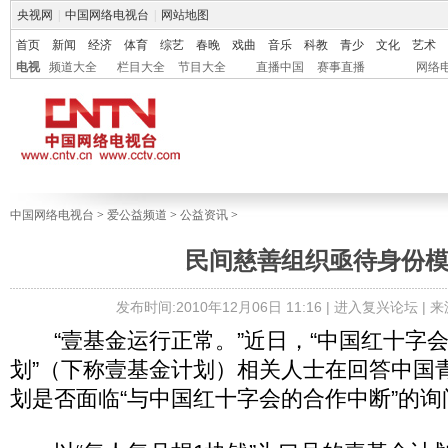
央视网
|
中国网络电视台
|
网站地图
首页
新闻
经济
体育
综艺
春晚
戏曲
音乐
科教
青少
文化
艺术
电视
频道大全
栏目大全
节目大全
直播中国
赛事直播
网络
中国网络电视台
>
爱公益频道
>
公益资讯
>
民间慈善组织亟待身份
发布时间:2010年12月06日 11:16 |
进入复兴论坛
| 
“壹基金运行正常。”近日，“中国红十字
划”（下称壹基金计划）相关人士在回答中国
划是否面临“与中国红十字会的合作中断”的