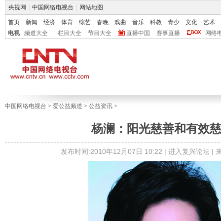
央视网
|
中国网络电视台
|
网站地图
首页
新闻
经济
体育
综艺
春晚
戏曲
音乐
科教
青少
文化
艺术
电视
频道大全
栏目大全
节目大全
直播中国
赛事直播
网络
中国网络电视台
>
爱公益频道
>
公益资讯
>
杨澜：阳光慈善和有效
发布时间:2010年12月07日 10:22 |
进入复兴论坛
|