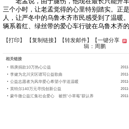
老孟说，由于腿伤，他现在最长只能开车
三个小时，让老孟觉得的心里特别踏实。正
人，让严冬中的乌鲁木齐市民感受到了温暖
辆系着红、绿丝带的爱心车行驶在乌鲁木齐
【
打印
】 【
复制链接
】【
转发邮件
】
【一键分享
辑：周鹏
相关链接
韩庚捐款10万热心公益
2011
李健为北川灾区谱写公益歌曲
2011
公益志愿者为风华爱心希望小学送温暖
2011
英特尔140万元寻找创新公益
2011
蒙牛微公益汇集社会爱心 被拐“小草莓”获认养
2011