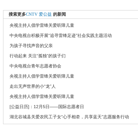
搜索更多
CNTV
爱公益
的新闻
央视主持人倡学雷锋关爱听障儿童
中央电视台积极开展“追寻雷锋足迹”社会实践主题活动
为孩子寻找声音的父亲
行动起来 关注“孤独”的孩子们
中央电视台青年志愿者协会
央视主持人倡学雷锋关爱听障儿童
走出无声世界的小“龙”人
央视主持人倡学雷锋关爱听障儿童
[公益日历]：12月5日——国际志愿者日
湖北谷城县关爱农民工子女“心手相牵，共享蓝天”志愿服务行动