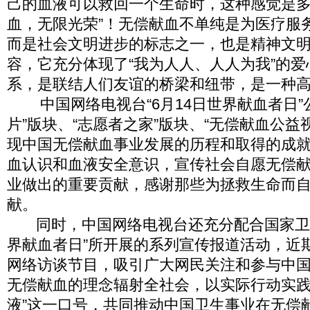
己的血液可以救回一个生命时，这种感觉是多
血，无限光荣”！无偿献血不单纯是为医疗服
而是社会文明进步的标志之一，也是精神文
容，它充分体现了“我为人人、人人为我”的
系，是联结人们友谊的桥梁和纽带，是一种
中国网络电视台“6月14日世界献血者日”
片”版块、“志愿者之家”版块、“无偿献血公益
现中国无偿献血事业发展的历程和取得的成
血认识和血液安全意识，宣传社会自愿无偿
业做出的重要贡献，感谢那些为拯救生命而
献。
同时，中国网络电视台还充分配合国家卫生部
界献血者日”所开展的系列宣传报道活动，近
网络访谈节目，吸引广大网民关注和参与中
无偿献血的理念辐射全社会，以实际行动实践
液”这一口号，共同推动中国卫生事业在无偿