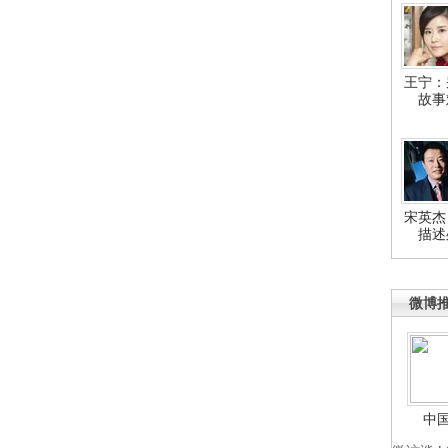
王宁：
故事
宋英杰
描述
微博
中