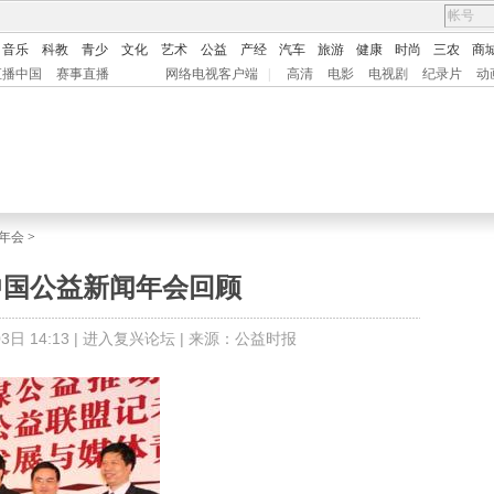
音乐
科教
青少
文化
艺术
公益
产经
汽车
旅游
健康
时尚
三农
商
直播中国
赛事直播
网络电视客户端
|
高清
电影
电视剧
纪录片
动
年会
>
中国公益新闻年会回顾
日 14:13 |
进入复兴论坛
| 来源：公益时报