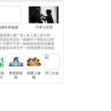
国城市幸福感
不孝七宗罪
微直播
|
微广场
|
名人墙
|
排行榜
打蜡该如何识别
• 揭秘歼十研制全过程
贵人可遇不可求
• 抽烟是如何毁掉健康
为病妻搭40米扶手
• 拒绝浪费从我做起
国·
梦想星搭
我要上春
开门大吉
行
档
晚