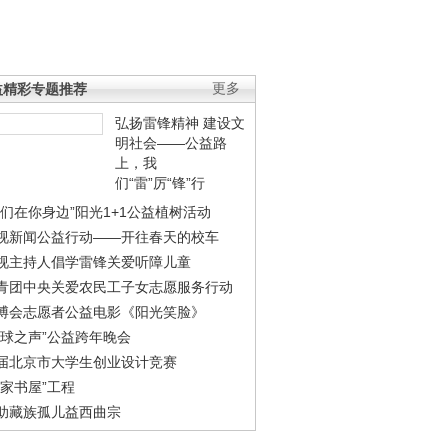
益精彩专题推荐
更多
弘扬雷锋精神 建设文
明社会——公益路
上，我
们“雷”厉“锋”行
我们在你身边”阳光1+1公益植树活动
视新闻公益行动——开往春天的校车
视主持人倡学雷锋关爱听障儿童
青团中央关爱农民工子女志愿服务行动
博会志愿者公益电影《阳光笑脸》
地球之声”公益跨年晚会
届北京市大学生创业设计竞赛
农家书屋”工程
助藏族孤儿益西曲宗