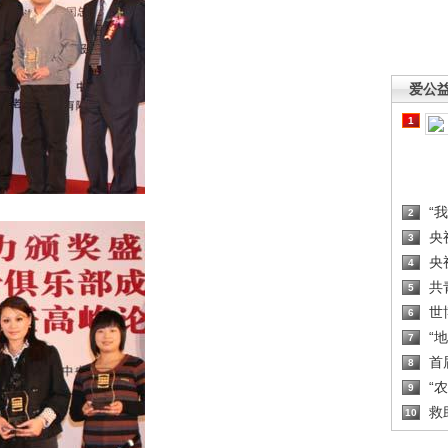
爱公
1
“
2
央
3
央
4
共
5
世
6
“
7
首
8
“
9
救
10