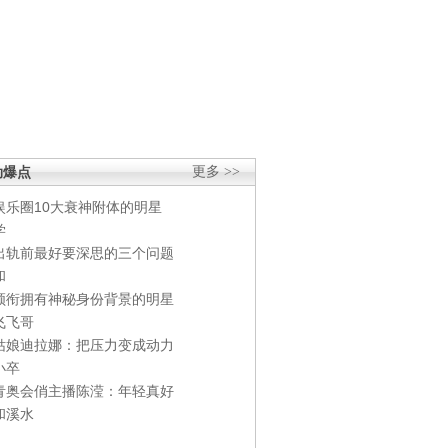
劲爆点
更多 >>
娱乐圈10大衰神附体的明星
学
出轨前最好要深思的三个问题
和
领衔拥有神秘身份背景的明星
飞飞哥
姑娘迪拉娜：把压力变成动力
小卒
青奥会俏主播陈滢：年轻真好
和溪水