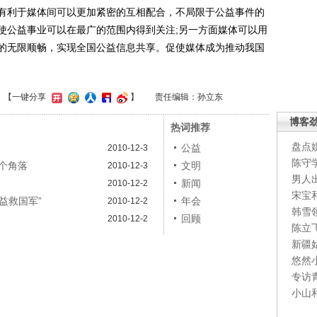
有利于媒体间可以更加紧密的互相配合，不局限于公益事件的
使公益事业可以在最广的范围内得到关注;另一方面媒体可以用
的无限顺畅，实现全国公益信息共享。促使媒体成为推动我国
】
【一键分享
】
责任编辑：孙立东
博客
热词推荐
盘点
公益
2010-12-3
陈守
个角落
文明
2010-12-3
男人
新闻
2010-12-2
宋宝
益救国军”
年会
2010-12-2
韩雪
回顾
2010-12-2
陈立
新疆
悠然
专访
小山