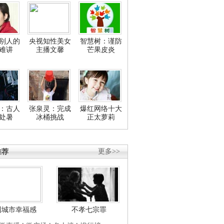
别人的
央视知性美女
智慧树：谨防
难讲
主播文馨
芒果皮炎
：古人
张泉灵：完成
爆红网络十大
处暑
冰桶挑战
正太萝莉
推荐
更多>>
国城市幸福感
不孝七宗罪