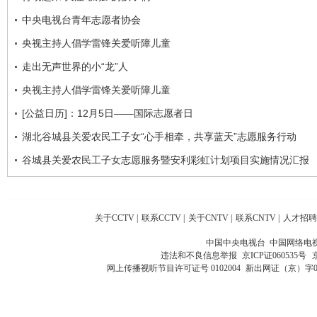
中央电视台青年志愿者协会
央视主持人倡学雷锋关爱听障儿童
走出无声世界的小“龙”人
央视主持人倡学雷锋关爱听障儿童
[公益日历]：12月5日——国际志愿者日
湖北谷城县关爱农民工子女“心手相牵，共享蓝天”志愿服务行动
谷城县关爱农民工子女志愿服务暨安利彩虹计划项目实施情况汇报
关于CCTV
|
联系CCTV
|
关于CNTV
|
联系CNTV
|
人才招聘
中国中央电视台 中国网络电
违法和不良信息举报
京ICP证060535号
网上传播视听节目许可证号 0102004
新出网证（京）字0