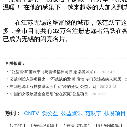
温暖！”在他的感染下，越来越多的人加入到
在江苏无锡这座富饶的城市，像范跃宁这
多，全市目前共有32万名注册志愿者活跃在
已成为无锡的闪亮名片。
相关报道：
“公益雷锋”范跃宁（与雷锋精神同行 志愿者风采）
2012-4-9
公益创投入选项目之一“不残缺的爱”昨启动 专门关注残疾人家属
2
中华思源工程扶贫基金会启动“爱的分贝”公益计划
2012-3-13
中国妇女发展基金会启动“爱在家庭”公益项目
2012-3-3
热词：
CNTV
爱公益
公益资讯
范跃宁
扶贫项目
【
打印
】【
我要纠错
】【
复制链接
】【
转发邮件
】