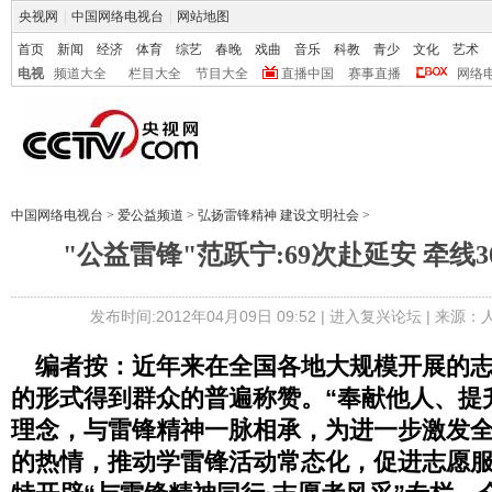
央视网
|
中国网络电视台
|
网站地图
首页
新闻
经济
体育
综艺
春晚
戏曲
音乐
科教
青少
文化
艺术
电视
频道大全
栏目大全
节目大全
直播中国
赛事直播
网络
中国网络电视台
>
爱公益频道
>
弘扬雷锋精神 建设文明社会
>
"公益雷锋"范跃宁:69次赴延安 牵线
发布时间:2012年04月09日 09:52 |
进入复兴论坛
| 来源：
编者按：近年来在全国各地大规模开展的志
的形式得到群众的普遍称赞。“奉献他人、提
理念，与雷锋精神一脉相承，为进一步激发
的热情，推动学雷锋活动常态化，促进志愿服