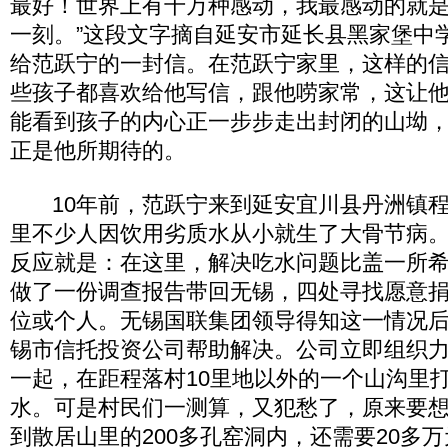
最好！世界上有千万种感动，我最感动的就
一刻。”这段文字摘自延安市延长县黑家堡中
给范跃宁的一封信。在范跃宁家里，这样的
些孩子都喜欢给他写信，跟他唠家常，这让
能看到孩子的内心正一步步走出封闭的山坳
正是他所期待的。
10年前，范跃宁来到延安宜川县丹洲镇程
里不少人因饮用劣质水从小就生了大骨节病
反应就是：在这里，解决吃水问题比盖一所
做了一份调查报告带回无锡，四处寻找愿意捐
位或个人。无锡国联集团领导得知这一情况
锡市信托投资公司帮助解决。公司立即组织
一起，在距程落村10里地以外的一个山沟里
水。可是村民们一测算，又犯愁了，原来要
到散居山里的200多孔窑洞内，还需要20多