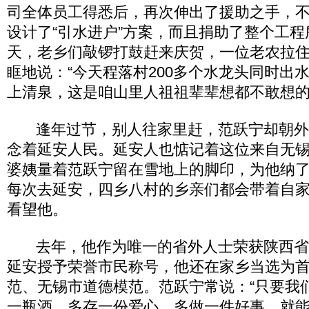
司全体员工得悉后，再次伸出了援助之手，
设计了“引水进户”方案，而且捐助了整个工
天，老乡们敲锣打鼓赶来庆贺，一位老农拉
眶地说：“今天程落村200多个水龙头同时出
上清泉，这是咱山里人祖祖辈辈想都不敢想的
逢年过节，别人往家里赶，范跃宁却朝外
念着延安人民。延安人也惦记着这位来自无锡
婆姨量着范跃宁留在雪地上的脚印，为他纳
每次去延安，四乡八村的乡亲们都会带着自
看望他。
去年，他作为唯一的省外人士荣获陕西省
延安授予荣誉市民称号，他还在家乡当选为
范、无锡市道德模范。范跃宁常说：“只要我
一瓶酒，多存一份爱心，多做一件好事，就