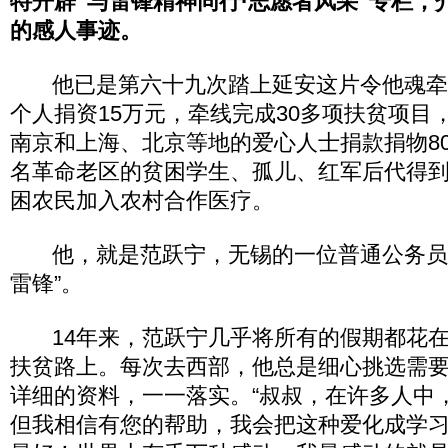
特开辟“与雷锋精神同行·志愿者风采”专栏，
的感人事迹。
他已是第六十九次踏上延安这片令他魂牵
个人捐资15万元，牵线完成30多项扶贫项目
南京和上海、北京等地的爱心人士捐款捐物800
名革命老区的贫困学生、孤儿、红军后代得
困农民加入农村合作医疗。
他，就是范跃宁，无锡的一位普通公务员，
雷锋”。
14年来，范跃宁几乎将所有的假期都花在
扶贫路上。每次去西部，他总是细心挑选需
详细的资料，一一落实。“叔叔，在许多人中
但我相信有您的帮助，我会把这种爱化成学