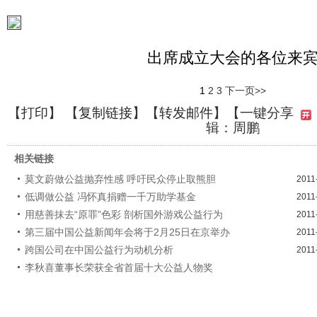
出席成立大会的各位来
1
2
3
下一页>>
【
打印
】 【
复制链接
】【
转发邮件
】
【一键分享
辑：周鹏
相关链接
莫文蔚做公益抛弃性感 呼吁民众停止取熊胆
2011
低调做公益 冯怀真捐赠一千万助学基金
2011
用慈善抹去“原罪”色彩 剖析国外游戏公益行为
2011
第三届中国公益新闻年会将于2月25日在京举办
2011
跨国公司在中国公益行为动机分析
2011
李秋喜董事长荣获全省首届十大公益人物奖