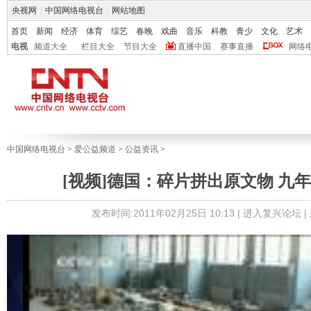
央视网
|
中国网络电视台
|
网站地图
首页
新闻
经济
体育
综艺
春晚
戏曲
音乐
科教
青少
文化
艺术
电视
频道大全
栏目大全
节目大全
直播中国
赛事直播
网络
中国网络电视台
>
爱公益频道
>
公益资讯
>
[视频]德国：碎片拼出原文物 九
发布时间:2011年02月25日 10:13 |
进入复兴论坛
|